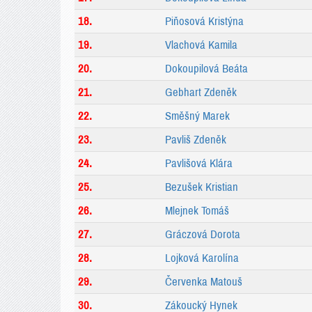
18.
Piňosová Kristýna
19.
Vlachová Kamila
20.
Dokoupilová Beáta
21.
Gebhart Zdeněk
22.
Směšný Marek
23.
Pavliš Zdeněk
24.
Pavlišová Klára
25.
Bezušek Kristian
26.
Mlejnek Tomáš
27.
Gráczová Dorota
28.
Lojková Karolína
29.
Červenka Matouš
30.
Zákoucký Hynek