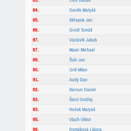
83.
Cintl Václav
84.
Daněk Matyáš
85.
Skřepek Jan
86.
Grodl Tomáš
87.
Václavík Jakub
87.
Maier Michael
89.
Šulc Jan
90.
Grill Milan
91.
Audy Dan
92.
Beroun Daniel
93.
Šercl Ondřej
93.
Roček Matyáš
95.
Vlach Viktor
96.
Dymáková Liliana