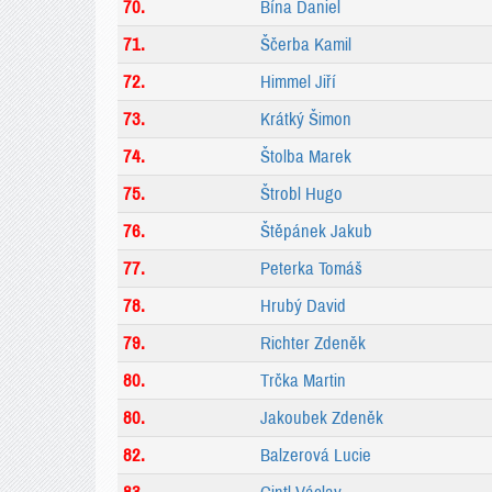
70.
Bína Daniel
71.
Ščerba Kamil
72.
Himmel Jiří
73.
Krátký Šimon
74.
Štolba Marek
75.
Štrobl Hugo
76.
Štěpánek Jakub
77.
Peterka Tomáš
78.
Hrubý David
79.
Richter Zdeněk
80.
Trčka Martin
80.
Jakoubek Zdeněk
82.
Balzerová Lucie