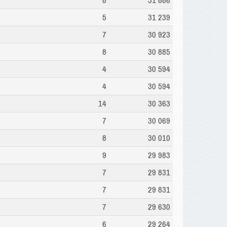
8
31 886
5
31 239
7
30 923
8
30 885
4
30 594
4
30 594
14
30 363
7
30 069
8
30 010
9
29 983
7
29 831
7
29 831
7
29 630
6
29 264