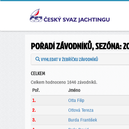
POŘADÍ ZÁVODNÍKŮ, SEZÓNA: 2
VYHLEDAT V ŽEBŘÍČKU ZÁVODNÍKŮ
CELKEM
Celkem hodnoceno 1646 závodníků.
Poř.
Jméno
1.
Otta Filip
2.
Ottová Tereza
3.
Burda František