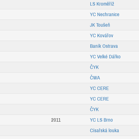
LS Kroměříž
YC Nechranice
JK Toušeň
YC Kovářov
Baník Ostrava
YC Velké Dářko
ČYK
ČWA
YC CERE
YC CERE
ČYK
2011
YC LS Brno
Císařská louka