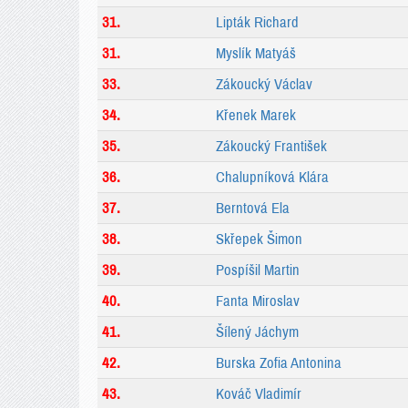
31.
Lipták Richard
31.
Myslík Matyáš
33.
Zákoucký Václav
34.
Křenek Marek
35.
Zákoucký František
36.
Chalupníková Klára
37.
Berntová Ela
38.
Skřepek Šimon
39.
Pospíšil Martin
40.
Fanta Miroslav
41.
Šílený Jáchym
42.
Burska Zofia Antonina
43.
Kováč Vladimír