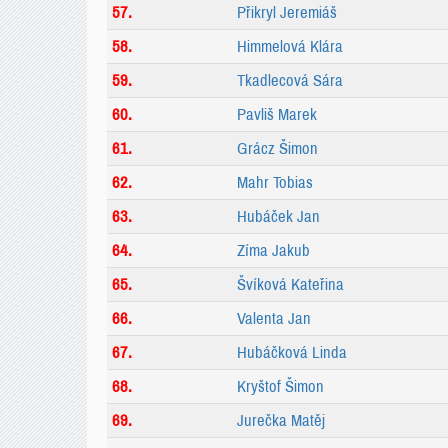
57.
Přikryl Jeremiáš
58.
Himmelová Klára
59.
Tkadlecová Sára
60.
Pavliš Marek
61.
Grácz Šimon
62.
Mahr Tobias
63.
Hubáček Jan
64.
Zíma Jakub
65.
Švíková Kateřina
66.
Valenta Jan
67.
Hubáčková Linda
68.
Kryštof Šimon
69.
Jurečka Matěj