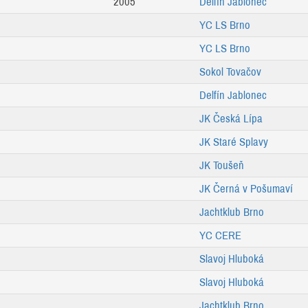
2005
Delfín Jablonec
YC LS Brno
YC LS Brno
Sokol Tovačov
Delfín Jablonec
JK Česká Lípa
JK Staré Splavy
JK Toušeň
JK Černá v Pošumaví
Jachtklub Brno
YC CERE
Slavoj Hluboká
Slavoj Hluboká
Jachtklub Brno