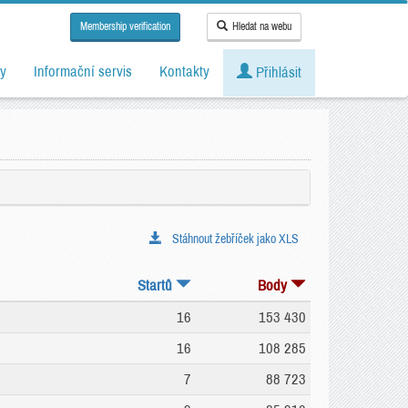
Membership verification
Hledat na webu
y
Informační servis
Kontakty
Přihlásit
Stáhnout žebříček jako XLS
Startů
Body
16
153 430
16
108 285
7
88 723