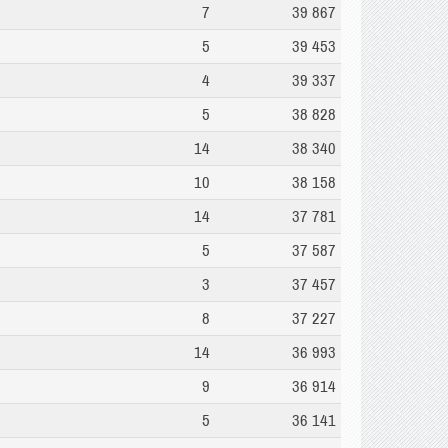
7
39 867
5
39 453
4
39 337
5
38 828
14
38 340
10
38 158
14
37 781
5
37 587
3
37 457
8
37 227
14
36 993
9
36 914
5
36 141