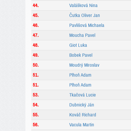
44.
Valášková Nina
45.
Čutka Oliver Jan
46.
Pavlišová Michaela
47.
Moucha Pavel
48.
Giot Luka
49.
Bobek Pavel
50.
Moudrý Miroslav
51.
Plhoň Adam
51.
Plhoň Adam
53.
Tkačová Lucie
54.
Dubnický Ján
55.
Kováč Richard
56.
Vacula Martin