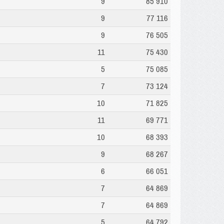
9
85 910
9
77 116
9
76 505
11
75 430
5
75 085
7
73 124
10
71 825
11
69 771
10
68 393
9
68 267
6
66 051
7
64 869
7
64 869
5
64 792