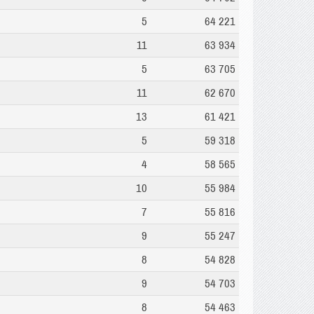
5
64 221
11
63 934
5
63 705
11
62 670
13
61 421
5
59 318
4
58 565
10
55 984
7
55 816
9
55 247
8
54 828
9
54 703
8
54 463