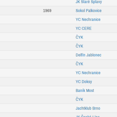
JK Staré Splavy
1969
Sokol Palkovice
YC Nechranice
YC CERE
ČYK
ČYK
Delfín Jablonec
ČYK
YC Nechranice
YC Doksy
Baník Most
ČYK
Jachtklub Brno