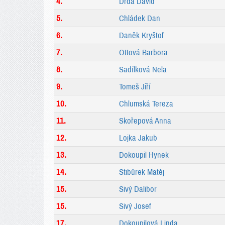
4.
Drda David
5.
Chládek Dan
6.
Daněk Kryštof
7.
Ottová Barbora
8.
Sadílková Nela
9.
Tomeš Jiří
10.
Chlumská Tereza
11.
Skořepová Anna
12.
Lojka Jakub
13.
Dokoupil Hynek
14.
Stibůrek Matěj
15.
Sivý Dalibor
15.
Sivý Josef
17.
Dokoupilová Linda