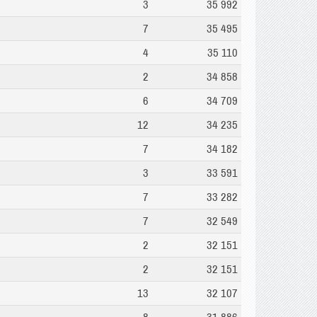
3
35 992
7
35 495
4
35 110
2
34 858
6
34 709
12
34 235
7
34 182
3
33 591
7
33 282
7
32 549
2
32 151
2
32 151
13
32 107