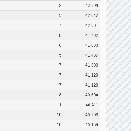
12
43 404
9
42 647
7
42 081
8
41 702
6
41 639
5
41 487
7
41 300
7
41 129
7
41 129
8
40 604
11
40 411
10
40 296
10
40 154