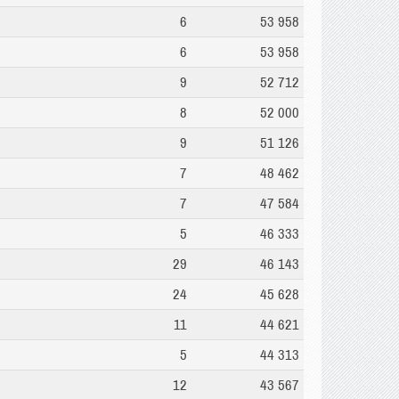
6
53 958
6
53 958
9
52 712
8
52 000
9
51 126
7
48 462
7
47 584
5
46 333
29
46 143
24
45 628
11
44 621
5
44 313
12
43 567