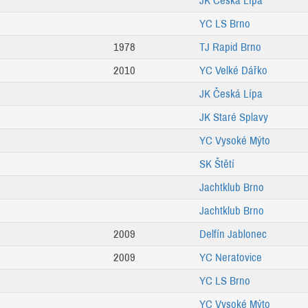
JK Česká Lípa
YC LS Brno
1978
TJ Rapid Brno
2010
YC Velké Dářko
JK Česká Lípa
JK Staré Splavy
YC Vysoké Mýto
SK Štětí
Jachtklub Brno
Jachtklub Brno
2009
Delfín Jablonec
2009
YC Neratovice
YC LS Brno
YC Vysoké Mýto