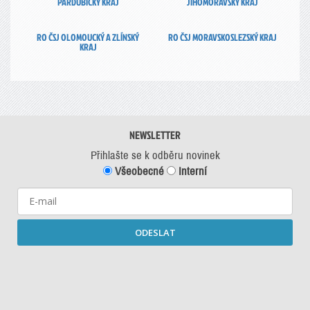
PARDUBICKÝ KRAJ
JIHOMORAVSKÝ KRAJ
RO ČSJ OLOMOUCKÝ A ZLÍNSKÝ
RO ČSJ MORAVSKOSLEZSKÝ KRAJ
KRAJ
NEWSLETTER
Přihlašte se k odběru novinek
Všeobecné
Interní
ODESLAT
Starší newslettery ke stažení