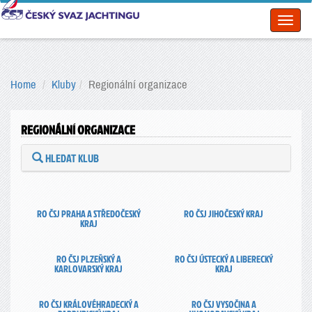
Toggl
naviga
Home
Kluby
Regionální organizace
REGIONÁLNÍ ORGANIZACE
HLEDAT KLUB
RO ČSJ PRAHA A STŘEDOČESKÝ
RO ČSJ JIHOČESKÝ KRAJ
KRAJ
RO ČSJ PLZEŇSKÝ A
RO ČSJ ÚSTECKÝ A LIBERECKÝ
KARLOVARSKÝ KRAJ
KRAJ
RO ČSJ KRÁLOVÉHRADECKÝ A
RO ČSJ VYSOČINA A