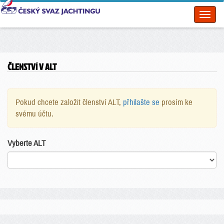
Toggl
naviga
ČLENSTVÍ V ALT
Pokud chcete založit členství ALT,
přhilašte se
prosím ke
svému účtu.
Vyberte ALT