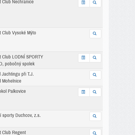
t Club Nechranice
t Club Vysoké Mýto
t Club LODNÍ SPORTY
, pobočný spolek
 Jachtingu při T.J.
l Mohelnice
okol Palkovice
í sporty Duchcov, z.s.
t Club Regent