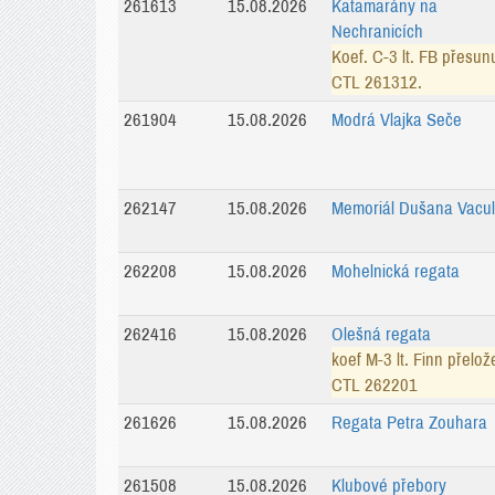
261613
15.08.2026
Katamarány na
Nechranicích
Koef. C-3 lt. FB přesun
CTL 261312.
261904
15.08.2026
Modrá Vlajka Seče
262147
15.08.2026
Memoriál Dušana Vacul
262208
15.08.2026
Mohelnická regata
262416
15.08.2026
Olešná regata
koef M-3 lt. Finn přelož
CTL 262201
261626
15.08.2026
Regata Petra Zouhara
261508
15.08.2026
Klubové přebory