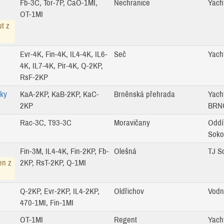
Fb-3C, Tor-7P, CaO-1MI,
Nechranice
Yach
OT-1MI
ut z
Evr-4K, Fin-4K, IL4-4K, IL6-
Seč
Yach
4K, IL7-4K, Pir-4K, Q-2KP,
RsF-2KP
ky
KaA-2KP, KaB-2KP, KaC-
Brněnská přehrada
Yach
2KP
BRNO
Rac-3C, T93-3C
Moravičany
Oddíl
Soko
Fin-3M, IL4-4K, Fin-2KP, Fb-
Olešná
TJ S
en z
2KP, RsT-2KP, Q-1MI
Q-2KP, Evr-2KP, IL4-2KP,
Oldřichov
Vodn
470-1MI, Fin-1MI
OT-1MI
Regent
Yach