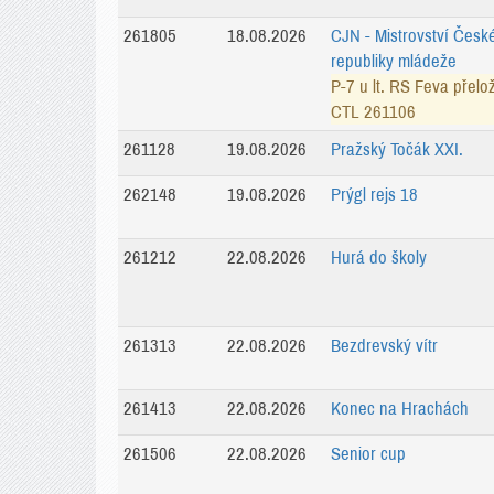
261805
18.08.2026
CJN - Mistrovství Česk
republiky mládeže
P-7 u lt. RS Feva přelo
CTL 261106
261128
19.08.2026
Pražský Točák XXI.
262148
19.08.2026
Prýgl rejs 18
261212
22.08.2026
Hurá do školy
261313
22.08.2026
Bezdrevský vítr
261413
22.08.2026
Konec na Hrachách
261506
22.08.2026
Senior cup