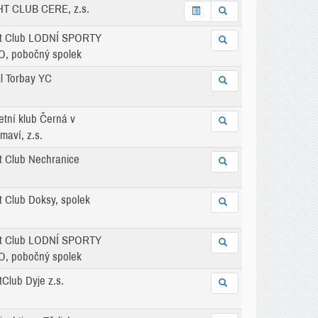
T CLUB CERE, z.s.
t Club LODNÍ SPORTY
, pobočný spolek
l Torbay YC
etní klub Černá v
maví, z.s.
t Club Nechranice
t Club Doksy, spolek
t Club LODNÍ SPORTY
, pobočný spolek
tClub Dyje z.s.