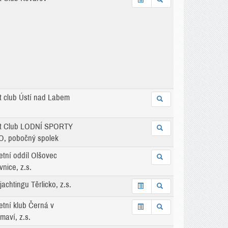
t club Ústí nad Labem
t Club LODNÍ SPORTY
, pobočný spolek
etní oddíl Olšovec
nice, z.s.
jachtingu Těrlicko, z.s.
etní klub Černá v
maví, z.s.