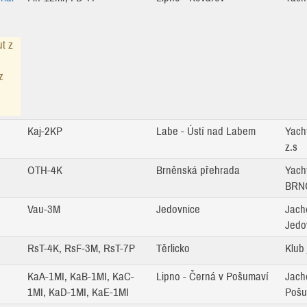
ut z
z
Kaj-2KP
Labe - Ústí nad Labem
Yach
z.s
OTH-4K
Brněnská přehrada
Yach
BRNO
Vau-3M
Jedovnice
Jach
Jedov
RsT-4K, RsF-3M, RsT-7P
Těrlicko
Klub 
KaA-1MI, KaB-1MI, KaC-
Lipno - Černá v Pošumaví
Jach
1MI, KaD-1MI, KaE-1MI
Pošu