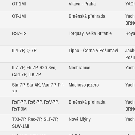
OT-1MI
Vltava - Praha
YACH
OT-1MI
Brněnská přehrada
Yach
BRNO
RS7-12
Torquay, Velka Britanie
Roya
IL4-7P, Q-7P
Lipno - Černá v Pošumaví
Jach
Pošu
IL7-7P, Fb-7P, 420-8vc,
Nechranice
Yach
Cad-7P, IL6-7P
Sta-7P, Sta-4K, Vau-7P, Pir-
Máchovo jezero
Yach
7P
RsF-7P, Rs5-7P, RsV-7P,
Brněnská přehrada
Yach
RsT-3M
BRNO
T93-7P, Rac-7P, SLF-7P,
Nové Mlýny
Yach
SLW-1MI