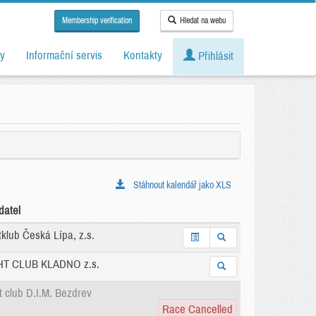
Membership verification
Hledat na webu
y
Informační servis
Kontakty
Přihlásit
Stáhnout kalendář jako XLS
datel
klub Česká Lípa, z.s.
T CLUB KLADNO z.s.
t club D.I.M. Bezdrev
Race Cancelled