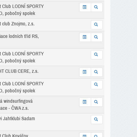
t Club LODNÍ SPORTY
, pobočný spolek
 club Znojmo, z.s.
ace lodních tříd RS,
t Club LODNÍ SPORTY
, pobočný spolek
T CLUB CERE, z.s.
t Club LODNÍ SPORTY
, pobočný spolek
á windsurfingová
iace - ČWA z.s.
vi Jahtklubi Sadam
t Club Kovářov