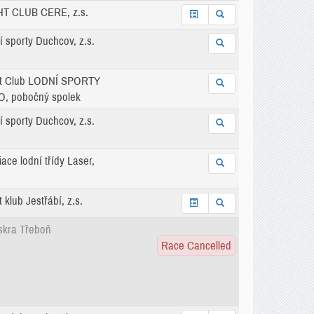
T CLUB CERE, z.s.
í sporty Duchcov, z.s.
t Club LODNÍ SPORTY
, pobočný spolek
í sporty Duchcov, z.s.
ace lodní třídy Laser,
 klub Jestřábí, z.s.
iskra Třeboň
Race Cancelled