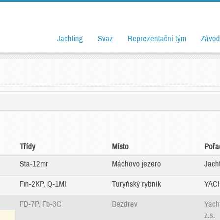
Jachting
Svaz
Reprezentační tým
Závod
Třídy
Místo
Pořa
Sta-12mr
Máchovo jezero
Jacht
Fin-2KP, Q-1MI
Turyňský rybník
YACH
FD-7P, Fb-3C
Bezdrev
Yach
z.s.