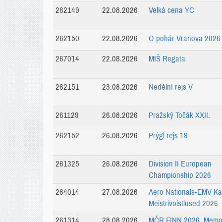
262149
22.08.2026
Velká cena YC
262150
22.08.2026
O pohár Vranova 2026
267014
22.08.2026
MIŠ Regata
262151
23.08.2026
Nedělní rejs V
261129
26.08.2026
Pražský Točák XXII.
262152
26.08.2026
Prýgl rejs 19
261325
26.08.2026
Division II European
Championship 2026
264014
27.08.2026
Aero Nationals-EMV Ka
Meistrivoistlused 2026
261314
28.08.2026
MČR FINN 2026, Memor