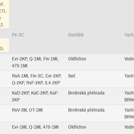
ef.
 CTL
b
2.
Pir-3C
Dvořiště
Yacht
ži.
Evr-2KP, Q-1MI, Fin-1MI,
Oldřichov
Vodn
470-1MI
RsA-1MI, Fin-3C, Evr-2KP,
Seč
Yacht
Q-2KP, RsF-2KP, IL4-2KP
KaD-2KP, KaE-2KP, KaF-
Brněnská přehrada
Yach
2KP
BRNO
RsV-3M, OT-1MI
Brněnská přehrada
Yach
BRNO
Evr-1MI, Q-1MI, 470-1MI
Oldřichov
Vodn