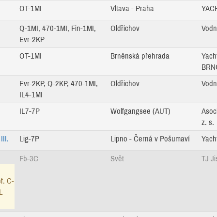
OT-1MI
Vltava - Praha
YACH
Q-1MI, 470-1MI, Fin-1MI,
Oldřichov
Vodn
Evr-2KP
OT-1MI
Brněnská přehrada
Yach
BRNO
Evr-2KP, Q-2KP, 470-1MI,
Oldřichov
Vodn
IL4-1MI
IL7-7P
Wolfgangsee (AUT)
Asoci
z. s.
II.
Lig-7P
Lipno - Černá v Pošumaví
Yacht
Fb-3C
Svět
TJ J
f. C-
L