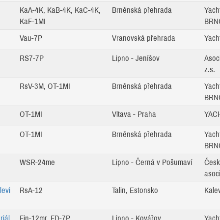
KaA-4K, KaB-4K, KaC-4K,
Brněnská přehrada
Yach
KaF-1MI
BRNO
Vau-7P
Vranovská přehrada
Yacht
RS7-7P
Lipno - Jeníšov
Asoci
z.s.
RsV-3M, OT-1MI
Brněnská přehrada
Yach
BRNO
OT-1MI
Vltava - Praha
YACH
OT-1MI
Brněnská přehrada
Yach
BRNO
WSR-24me
Lipno - Černá v Pošumaví
Česk
asoc
levi
RsA-12
Talin, Estonsko
Kale
iál
Fin-12mr, FD-7P
Lipno - Kovářov
Yach