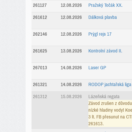
261127
12.08.2026
Pražský Točák XX.
261612
12.08.2026
Dálková plavba
262146
12.08.2026
Prýgl rejs 17
261625
13.08.2026
Kontrolní závod II.
267013
14.08.2026
Laser GP
261321
14.08.2026
RODOP jachtařská liga I
261312
15.08.2026
Lázeňská regata
Závod zrušen z důvodu
nízké hladiny vody! Koe
3 lt. FB přesunut na CT
261613.