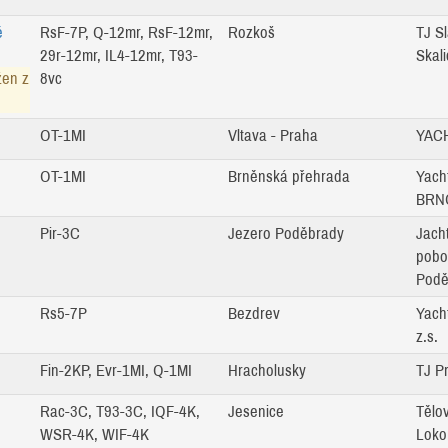
é
RsF-7P, Q-12mr, RsF-12mr,
Rozkoš
TJ S
29r-12mr, IL4-12mr, T93-
Skali
žen z
8vc
OT-1MI
Vltava - Praha
YACH
OT-1MI
Brněnská přehrada
Yach
BRNO
Pir-3C
Jezero Poděbrady
Jach
pobo
Podě
Rs5-7P
Bezdrev
Yach
z.s.
Fin-2KP, Evr-1MI, Q-1MI
Hracholusky
TJ Pr
Rac-3C, T93-3C, IQF-4K,
Jesenice
Tělo
WSR-4K, WIF-4K
Loko