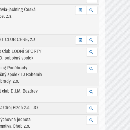
lávia-jachting Česká
ce, z.s.
T CLUB CERE, z.s.
t Club LODNÍ SPORTY
, pobočný spolek
ting Poděbrady
čný spolek TJ Bohemia
brady, z.s.
t club D.I.M. Bezdrev
azdroj Plzeň z.s., JO
výchovná jednota
motiva Cheb z.s.