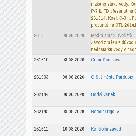
nízkého stavu vody. Ko
P-7 lt. FD přesunut na
261314. Koef. C-3 lt. F
přesunut na CTL 26141
261311
08.08.2026
Modrá stuha Dvořiště
Závod zrušen z důvodu
nedostatku vody v nádr
261610
08.08.2026
Cena Duchcova
261903
08.08.2026
O Štít města Pardubic
262144
08.08.2026
Horký vánek
262145
09.08.2026
Nedělní rejs IV
261611
10.08.2026
Kontrolní závod I.