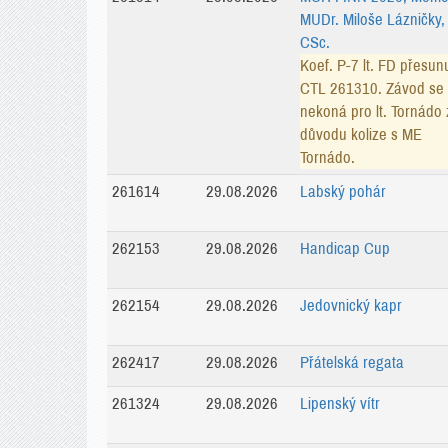
MUDr. Miloše Lázničky,
CSc.
Koef. P-7 lt. FD přesun
CTL 261310. Závod se
nekoná pro lt. Tornádo 
důvodu kolize s ME
Tornádo.
261614
29.08.2026
Labský pohár
262153
29.08.2026
Handicap Cup
262154
29.08.2026
Jedovnický kapr
262417
29.08.2026
Přátelská regata
261324
29.08.2026
Lipenský vítr