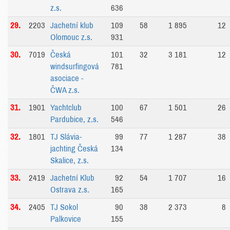
z.s.
636
29.
2203
Jachetní klub
109
58
1 895
12
Olomouc z.s.
931
30.
7019
Česká
101
32
3 181
12
windsurfingová
781
asociace -
ČWA z.s.
31.
1901
Yachtclub
100
67
1 501
26
Pardubice, z.s.
546
32.
1801
TJ Slávia-
99
77
1 287
38
jachting Česká
134
Skalice, z.s.
33.
2419
Jachetní Klub
92
54
1 707
16
Ostrava z.s.
165
34.
2405
TJ Sokol
90
38
2 373
8
Palkovice
155