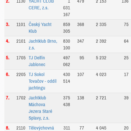
2.
1130
YACHT CLUB
1
479
2 153
136
CERE, z.s.
031
167
3.
1101
Český Yacht
859
368
2 335
75
Klub
305
4.
2101
Jachtklub Brno,
830
347
2 392
64
z.s.
100
5.
1705
TJ Delfín
497
95
5 232
25
Jablonec
062
6.
2205
TJ Sokol
430
107
4 023
17
Tovačov - oddíl
514
jachtingu
7.
1702
Jachtklub
375
138
2 721
39
Máchova
438
Jezera Staré
Splavy, z.s.
8.
2110
Tělovýchovná
311
77
4 045
20