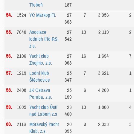
Třeboň
187
54.
1524
YC Markop FL
27
7
3 956
2
693
55.
7040
Asociace
27
13
2 119
2
lodních tříd RS,
542
z.s.
56.
2106
Yacht club
27
16
1 694
7
Znojmo, z.s.
098
57.
1219
Lodní klub
25
7
3 621
1
Štěchovice
347
58.
2408
JK Ostrava
25
6
4 200
1
Poruba, z.s.
199
59.
1605
Yacht club Ústí
23
13
1 800
4
nad Labem z.s
400
60.
2116
Moravský Yacht
20
9
2 333
3
Klub, z.s.
995