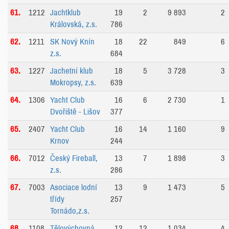
61.
1212
Jachtklub
19
2
9 893
2
Královská, z.s.
786
62.
1211
SK Nový Knín
18
22
849
6
z.s.
684
63.
1227
Jachetní klub
18
5
3 728
3
Mokropsy, z.s.
639
64.
1306
Yacht Club
16
6
2 730
1
Dvořiště - Lišov
377
65.
2407
Yacht Club
16
14
1 160
9
Krnov
244
66.
7012
Český Fireball,
13
7
1 898
3
z.s.
286
67.
7003
Asociace lodní
13
9
1 473
5
třídy
257
Tornádo,z.s.
68.
1108
Tělovýchovná
12
12
1 034
4