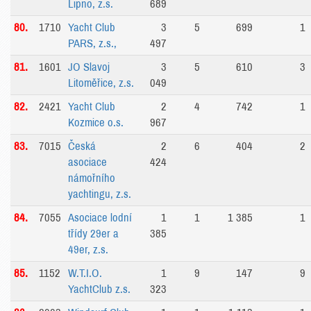
Lipno, z.s.
689
80.
1710
Yacht Club
3
5
699
1
PARS, z.s.,
497
81.
1601
JO Slavoj
3
5
610
3
Litoměřice, z.s.
049
82.
2421
Yacht Club
2
4
742
1
Kozmice o.s.
967
83.
7015
Česká
2
6
404
2
asociace
424
námořního
yachtingu, z.s.
84.
7055
Asociace lodní
1
1
1 385
1
třídy 29er a
385
49er, z.s.
85.
1152
W.T.I.O.
1
9
147
9
YachtClub z.s.
323