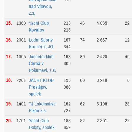
nad Vltavou,
z.s.
15.
1309
Yacht Club
213
46
4 635
22
Kovářov
215
16.
2301
Lodní Sporty
197
74
2 667
12
Kroměříž, JO
344
17.
1305
Jachetní klub
193
80
2 420
40
Černá v
605
Pošumaví, z.s.
18.
2201
JACHT KLUB
193
60
3 218
8
Prostějov,
086
spolek
19.
1401
TJ Lokomotiva
192
62
3 109
25
Plzeň z.s.
727
20.
1701
Yacht Club
188
82
2 301
22
Doksy, spolek
659