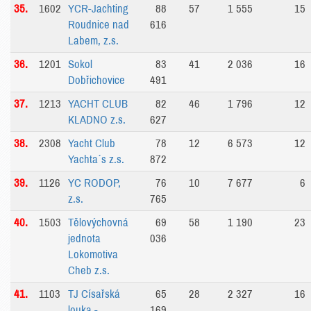
35.
1602
YCR-Jachting
88
57
1 555
15
Roudnice nad
616
Labem, z.s.
36.
1201
Sokol
83
41
2 036
16
Dobřichovice
491
37.
1213
YACHT CLUB
82
46
1 796
12
KLADNO z.s.
627
38.
2308
Yacht Club
78
12
6 573
12
Yachta´s z.s.
872
39.
1126
YC RODOP,
76
10
7 677
6
z.s.
765
40.
1503
Tělovýchovná
69
58
1 190
23
jednota
036
Lokomotiva
Cheb z.s.
41.
1103
TJ Císařská
65
28
2 327
16
louka -
169