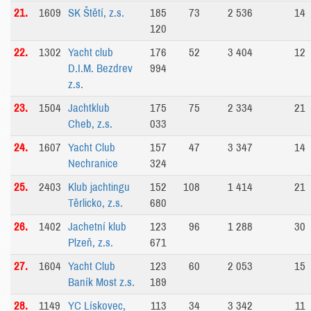
21.
1609
SK Štětí, z.s.
185
73
2 536
14
120
22.
1302
Yacht club
176
52
3 404
12
D.I.M. Bezdrev
994
z.s.
23.
1504
Jachtklub
175
75
2 334
21
Cheb, z.s.
033
24.
1607
Yacht Club
157
47
3 347
14
Nechranice
324
25.
2403
Klub jachtingu
152
108
1 414
21
Těrlicko, z.s.
680
26.
1402
Jachetní klub
123
96
1 288
30
Plzeň, z.s.
671
27.
1604
Yacht Club
123
60
2 053
15
Baník Most z.s.
189
28.
1149
YC Lískovec,
113
34
3 342
11