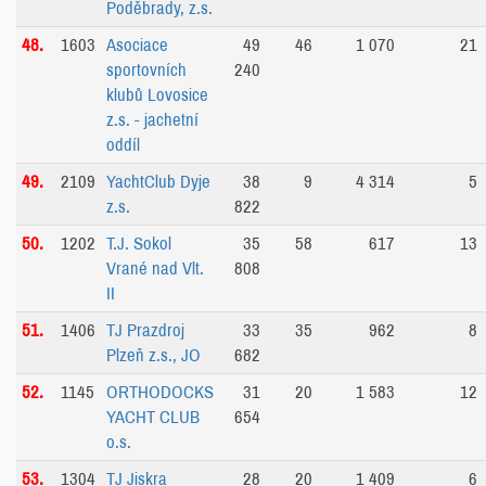
Poděbrady, z.s.
48.
1603
Asociace
49
46
1 070
21
sportovních
240
klubů Lovosice
z.s. - jachetní
oddíl
49.
2109
YachtClub Dyje
38
9
4 314
5
z.s.
822
50.
1202
T.J. Sokol
35
58
617
13
Vrané nad Vlt.
808
II
51.
1406
TJ Prazdroj
33
35
962
8
Plzeň z.s., JO
682
52.
1145
ORTHODOCKS
31
20
1 583
12
YACHT CLUB
654
o.s.
53.
1304
TJ Jiskra
28
20
1 409
6