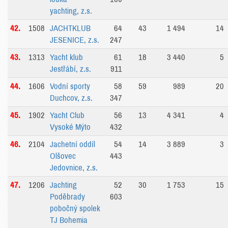
yachting, z.s.
42.
1508
JACHTKLUB
64
43
1 494
14
JESENICE, z.s.
247
43.
1313
Yacht klub
61
18
3 440
5
Jestřábí, z.s.
911
44.
1606
Vodní sporty
58
59
989
20
Duchcov, z.s.
347
45.
1902
Yacht Club
56
13
4 341
4
Vysoké Mýto
432
46.
2104
Jachetní oddíl
54
14
3 889
3
Olšovec
443
Jedovnice, z.s.
47.
1206
Jachting
52
30
1 753
15
Poděbrady
603
pobočný spolek
TJ Bohemia