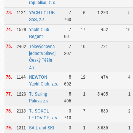
republice, z. s.
73.
1124
YACHT CLUB
7
6
1 293
5
SaS, z.s.
760
74.
1526
Yacht Club
7
17
452
10
Regent
681
75.
2402
Tělovýchovná
7
10
721
3
jednota Slavoj
207
Český Těšín
z.s.
76.
1144
NEWTON
5
12
474
4
Yacht Club, z.s.
692
77.
1226
TJ Sailing
5
1
5 405
1
Pálava z.s.
405
78.
2115
TJ SOKOL
3
7
530
2
LETOVICE, z.s.
710
79.
1311
SAIL and SKI
3
1
3 689
1