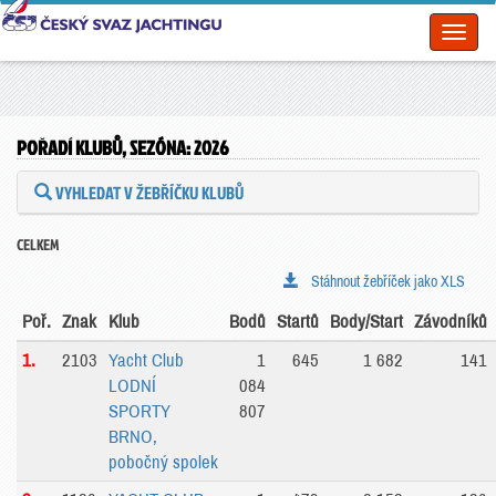
Toggl
naviga
POŘADÍ KLUBŮ, SEZÓNA: 2026
VYHLEDAT V ŽEBŘÍČKU KLUBŮ
CELKEM
Stáhnout žebříček jako XLS
Poř.
Znak
Klub
Bodů
Startů
Body/Start
Závodníků
1.
2103
Yacht Club
1
645
1 682
141
LODNÍ
084
SPORTY
807
BRNO,
pobočný spolek