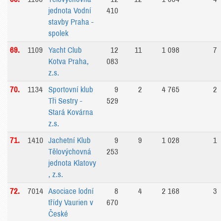
jednota Vodní
410
stavby Praha -
spolek
69.
1109
Yacht Club
12
11
1 098
7
Kotva Praha,
083
z.s.
70.
1134
Sportovní klub
9
2
4 765
2
Tři Sestry -
529
Stará Kovárna
z.s.
71.
1410
Jachetní Klub
9
9
1 028
1
Tělovýchovná
253
jednota Klatovy
, z.s.
72.
7014
Asociace lodní
8
4
2 168
3
třídy Vaurien v
670
České