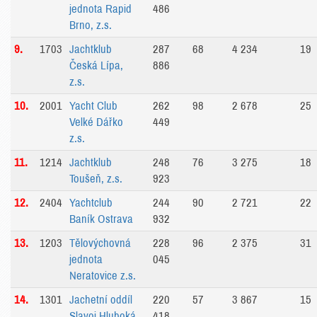
jednota Rapid
486
Brno, z.s.
9.
1703
Jachtklub
287
68
4 234
19
Česká Lípa,
886
z.s.
10.
2001
Yacht Club
262
98
2 678
25
Velké Dářko
449
z.s.
11.
1214
Jachtklub
248
76
3 275
18
Toušeň, z.s.
923
12.
2404
Yachtclub
244
90
2 721
22
Baník Ostrava
932
13.
1203
Tělovýchovná
228
96
2 375
31
jednota
045
Neratovice z.s.
14.
1301
Jachetní oddíl
220
57
3 867
15
Slavoj Hluboká
418