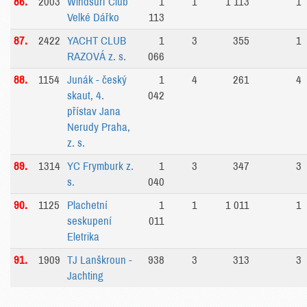
86.
2003
Windsurf Club
1
1
1 113
1
Velké Dářko
113
87.
2422
YACHT CLUB
1
3
355
1
RAZOVÁ z. s.
066
88.
1154
Junák - český
1
4
261
4
skaut, 4.
042
přístav Jana
Nerudy Praha,
z. s.
89.
1314
YC Frymburk z.
1
3
347
3
s.
040
90.
1125
Plachetní
1
1
1 011
1
seskupení
011
Eletrika
91.
1909
TJ Lanškroun -
938
3
313
3
Jachting