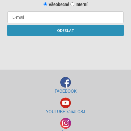
Všeobecné
Interní
ODESLAT
Starší newslettery ke stažení
FACEBOOK
YOUTUBE kanál ČSJ