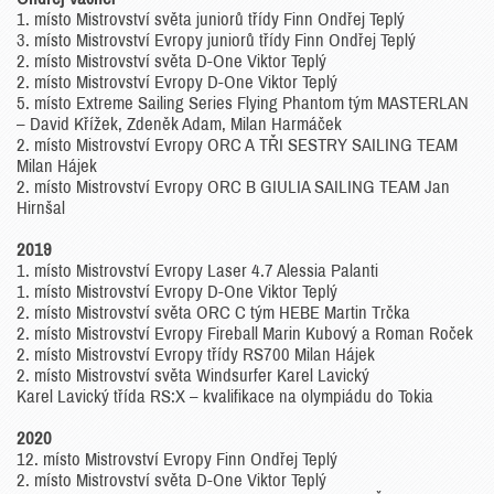
1. místo Mistrovství světa juniorů třídy Finn Ondřej Teplý
3. místo Mistrovství Evropy juniorů třídy Finn Ondřej Teplý
2. místo Mistrovství světa D-One Viktor Teplý
2. místo Mistrovství Evropy D-One Viktor Teplý
5. místo Extreme Sailing Series Flying Phantom tým MASTERLAN
– David Křížek, Zdeněk Adam, Milan Harmáček
2. místo Mistrovství Evropy ORC A TŘI SESTRY SAILING TEAM
Milan Hájek
2. místo Mistrovství Evropy ORC B GIULIA SAILING TEAM Jan
Hirnšal
2019
1. místo Mistrovství Evropy Laser 4.7 Alessia Palanti
1. místo Mistrovství Evropy D-One Viktor Teplý
2. místo Mistrovství světa ORC C tým HEBE Martin Trčka
2. místo Mistrovství Evropy Fireball Marin Kubový a Roman Roček
2. místo Mistrovství Evropy třídy RS700 Milan Hájek
2. místo Mistrovství světa Windsurfer Karel Lavický
Karel Lavický třída RS:X – kvalifikace na olympiádu do Tokia
2020
12. místo Mistrovství Evropy Finn Ondřej Teplý
2. místo Mistrovství světa D-One Viktor Teplý