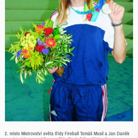
2. místo Mistrovství světa třídy Fireball Tomáš Musil a Jan Daněk