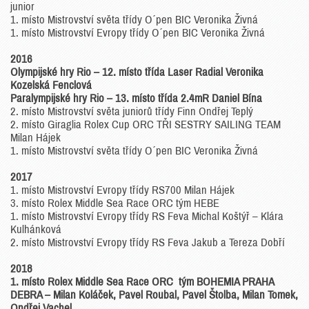
junior
1. místo Mistrovství světa třídy O´pen BIC Veronika Živná
1. místo Mistrovství Evropy třídy O´pen BIC Veronika Živná
2016
Olympijské hry Rio – 12. místo třída Laser Radial Veronika
Kozelská Fenclová
Paralympijské hry Rio – 13. místo třída 2.4mR Daniel Bína
2. místo Mistrovství světa juniorů třídy Finn Ondřej Teplý
2. místo Giraglia Rolex Cup ORC TŘI SESTRY SAILING TEAM
Milan Hájek
1. místo Mistrovství světa třídy O´pen BIC Veronika Živná
2017
1. místo Mistrovství Evropy třídy RS700 Milan Hájek
3. místo Rolex Middle Sea Race ORC tým HEBE
1. místo Mistrovství Evropy třídy RS Feva Michal Koštýř ­– Klára
Kulhánková
2. místo Mistrovství Evropy třídy RS Feva Jakub a Tereza Dobří
2018
1. místo Rolex Middle Sea Race ORC tým BOHEMIA PRAHA
DEBRA – Milan Koláček, Pavel Roubal, Pavel Štolba, Milan Tomek,
Ondřej Vachel