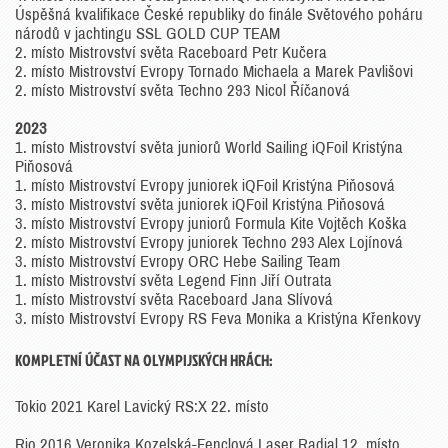
Úspěšná kvalifikace České republiky do finále Světového poháru
národů v jachtingu SSL GOLD CUP TEAM
2. místo Mistrovství světa Raceboard Petr Kučera
2. místo Mistrovství Evropy Tornado Michaela a Marek Pavlišovi
2. místo Mistrovství světa Techno 293 Nicol Říčanová
2023
1. místo Mistrovství světa juniorů World Sailing iQFoil Kristýna
Piňosová
1. místo Mistrovství Evropy juniorek iQFoil Kristýna Piňosová
3. místo Mistrovství světa juniorek iQFoil Kristýna Piňosová
3. místo Mistrovství Evropy juniorů Formula Kite Vojtěch Koška
2. místo Mistrovství Evropy juniorek Techno 293 Alex Lojínová
3. místo Mistrovství Evropy ORC Hebe Sailing Team
1. místo Mistrovství světa Legend Finn Jiří Outrata
1. místo Mistrovství světa Raceboard Jana Slívová
3. místo Mistrovství Evropy RS Feva Monika a Kristýna Křenkovy
KOMPLETNÍ ÚČAST NA OLYMPIJSKÝCH HRÁCH:
Tokio 2021 Karel Lavický RS:X 22. místo
Rio 2016 Veronika Kozelská-Fenclová Laser Radial 12. místo