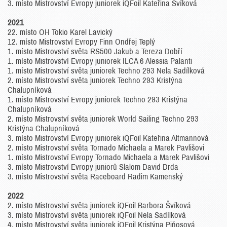
3. místo Mistrovství Evropy juniorek iQFoil Kateřina Švíková
2021
22. místo OH Tokio Karel Lavický
12. místo Mistrovství Evropy Finn Ondřej Teplý
1. místo Mistrovství světa RS500 Jakub a Tereza Dobří
1. místo Mistrovství Evropy juniorek ILCA 6 Alessia Palanti
1. místo Mistrovství světa juniorek Techno 293 Nela Sadílková
2. místo Mistrovství světa juniorek Techno 293 Kristýna
Chalupníková
1. místo Mistrovství Evropy juniorek Techno 293 Kristýna
Chalupníková
2. místo Mistrovství světa juniorek World Sailing Techno 293
Kristýna Chalupníková
3. místo Mistrovství Evropy juniorek iQFoil Kateřina Altmannová
2. místo Mistrovství světa Tornado Michaela a Marek Pavlišovi
1. místo Mistrovství Evropy Tornado Michaela a Marek Pavlišovi
3. místo Mistrovství Evropy juniorů Slalom David Drda
3. místo Mistrovství světa Raceboard Radim Kamenský
2022
2. místo Mistrovství světa juniorek iQFoil Barbora Švíková
3. místo Mistrovství světa juniorek iQFoil Nela Sadílková
4. místo Mistrovství světa juniorek iQFoil Kristýna Piňosová