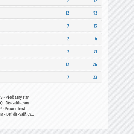
7
17
12
52
7
13
2
4
7
21
12
26
7
23
S - Předčasný start
Q - Diskvalifikován
 - Procent. trest
 - Def. diskvalif. 69.1