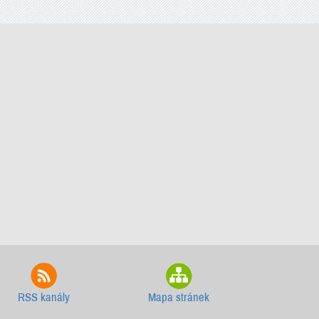
RSS kanály
Mapa stránek