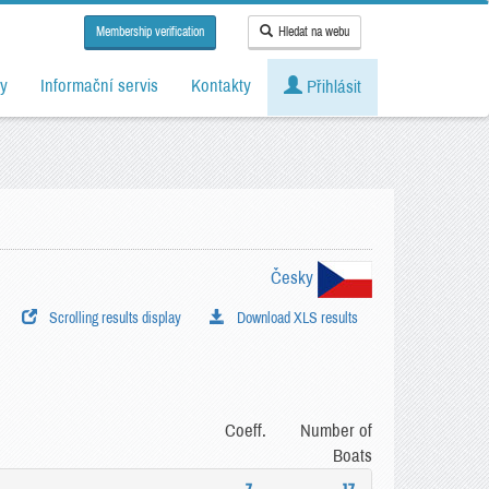
Membership verification
Hledat na webu
y
Informační servis
Kontakty
Přihlásit
Česky
Scrolling results display
Download XLS results
Coeff.
Number of
Boats