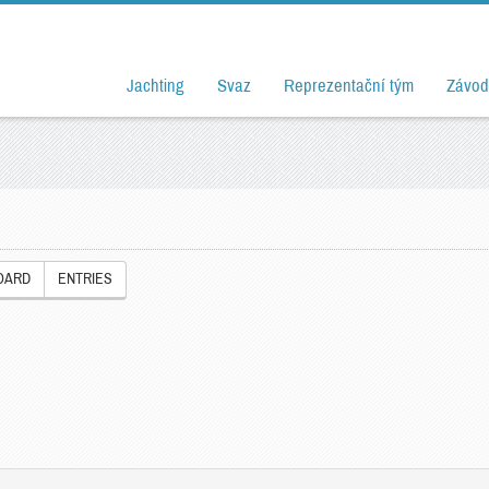
Jachting
Svaz
Reprezentační tým
Závod
OARD
ENTRIES