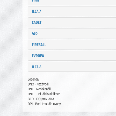
FINN
ILCA 7
CADET
420
FIREBALL
EVROPA
ILCA 6
Legenda
DNC - Nezávodil
DNF - Nedokončil
DNE - Def. diskvalifikace
BFD - DQ prav. 30.3
DPI - Bod. trest dle úvahy