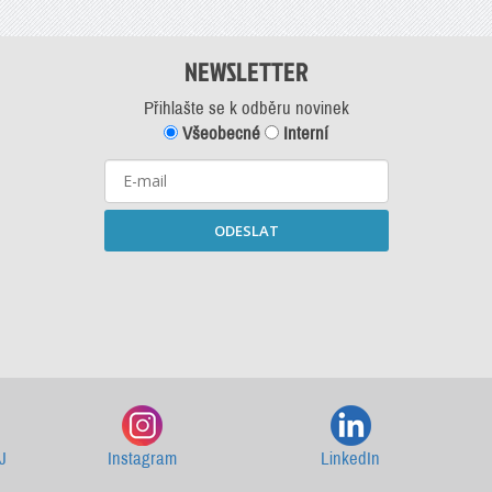
NEWSLETTER
Přihlašte se k odběru novinek
Všeobecné
Interní
ODESLAT
Starší newslettery ke stažení
J
Instagram
LinkedIn