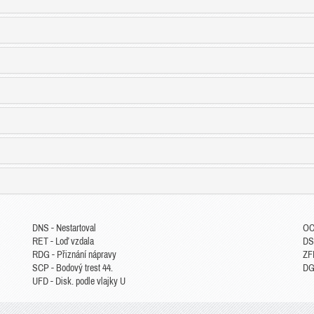
DNS - Nestartoval
OC
RET - Loď vzdala
DS
RDG - Přiznání nápravy
ZFP
SCP - Bodový trest 44.
DGM
UFD - Disk. podle vlajky U