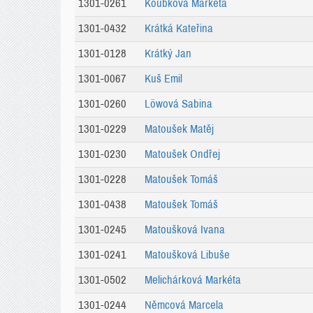
1301-0261
Koubková Markéta
1301-0432
Krátká Kateřina
1301-0128
Krátký Jan
1301-0067
Kuš Emil
1301-0260
Löwová Sabina
1301-0229
Matoušek Matěj
1301-0230
Matoušek Ondřej
1301-0228
Matoušek Tomáš
1301-0438
Matoušek Tomáš
1301-0245
Matoušková Ivana
1301-0241
Matoušková Libuše
1301-0502
Melichárková Markéta
1301-0244
Němcová Marcela