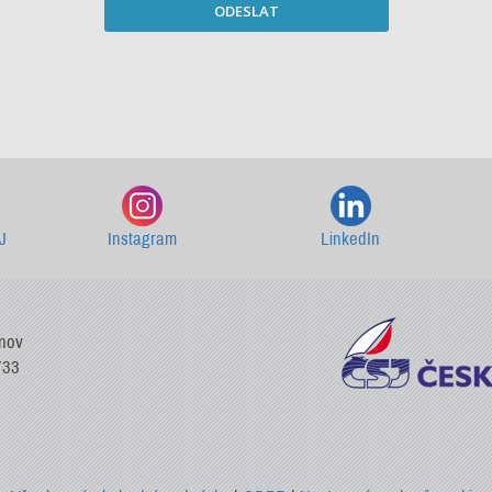
ODESLAT
Starší newslettery ke stažení
J
Instagram
LinkedIn
vnov
733