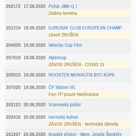
202172
17.06.2020
Pohár JMK-Q I
Změna termínu
201314
18.06.2020
EUROSAF CLUB EUROPEAN CHAMP.
závod ZRUŠEN
204005
19.06.2020
Veterán Cup Finn
207019
19.06.2020
Alpencup
ZÁVOD ZRUŠEN - COVID 19
205015
19.06.2020
ROOSTER-MONAUTIX BYC KUPA
207020
19.06.2020
ČP Slalom VII.
Fun-7P pouze Nechranice
202123
20.06.2020
Vranovský pohár
202410
20.06.2020
Hornický kahan
ZÁVOD ZRUŠEN - technické důvody
201207
20.06.2020
Krajský přebor - Mem. Josefa Šenkýře