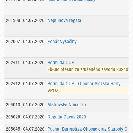
201906
04.07.2020
Neptunova regata
202007
04.07.2020
Pohár Vysočiny
202411
04.07.2020
Bermuda CUP
Fb-3M přesun ze zrušeného závodu 202409 
202412
04.07.2020
Bermuda CUP - O pohár Slezské Harty
VPOZ
204010
04.07.2020
Mistrovství Německa
205029
04.07.2020
Regatta Davos 2020
205045
04.07.2020
Puchar Burmistrza Chojnic oraz Starosty Choj