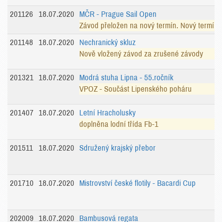
201126
18.07.2020
MČR - Prague Sail Open
Závod přeložen na nový termín. Nový termín
201148
18.07.2020
Nechranický skluz
Nově vložený závod za zrušené závody
201321
18.07.2020
Modrá stuha Lipna - 55.ročník
VPOZ - Součást Lipenského poháru
201407
18.07.2020
Letní Hracholusky
doplněna lodní třída Fb-1
201511
18.07.2020
Sdružený krajský přebor
201710
18.07.2020
Mistrovství české flotily - Bacardi Cup
202009
18.07.2020
Bambusová regata