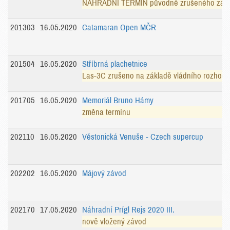
NÁHRADNÍ TERMÍN původně zrušeného závodu 
201303
16.05.2020
Catamaran Open MČR
201504
16.05.2020
Stříbrná plachetnice
Las-3C zrušeno na základě vládního rozhodn
201705
16.05.2020
Memoriál Bruno Hámy
změna termínu
202110
16.05.2020
Věstonická Venuše - Czech supercup
202202
16.05.2020
Májový závod
202170
17.05.2020
Náhradní Prígl Rejs 2020 III.
nově vložený závod