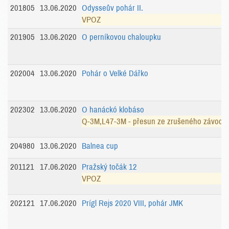
201805
13.06.2020
Odysseův pohár II.
VPOZ
201905
13.06.2020
O perníkovou chaloupku
202004
13.06.2020
Pohár o Velké Dářko
202302
13.06.2020
O hanáckó klobáso
Q-3M,L47-3M - přesun ze zrušeného závodu
204980
13.06.2020
Balnea cup
201121
17.06.2020
Pražský točák 12
VPOZ
202121
17.06.2020
Prígl Rejs 2020 VIII, pohár JMK