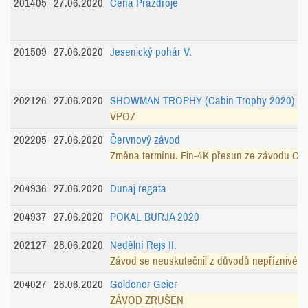
201405
27.06.2020
Cena Prazdroje
201509
27.06.2020
Jesenický pohár V.
202126
27.06.2020
SHOWMAN TROPHY (Cabin Trophy 2020)
VPOZ
202205
27.06.2020
Červnový závod
Změna termínu. Fin-4K přesun ze závodu CT
204936
27.06.2020
Dunaj regata
204937
27.06.2020
POKAL BURJA 2020
202127
28.06.2020
Nedělní Rejs II.
Závod se neuskutečnil z důvodů nepříznivého
204027
28.06.2020
Goldener Geier
ZÁVOD ZRUŠEN