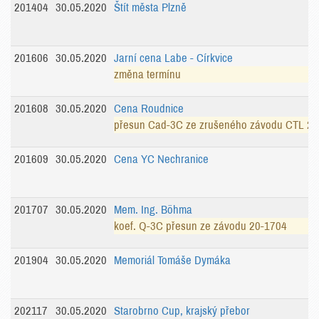
201404
30.05.2020
Štít města Plzně
201606
30.05.2020
Jarní cena Labe - Církvice
změna termínu
201608
30.05.2020
Cena Roudnice
přesun Cad-3C ze zrušeného závodu CTL 20
201609
30.05.2020
Cena YC Nechranice
201707
30.05.2020
Mem. Ing. Böhma
koef. Q-3C přesun ze závodu 20-1704
201904
30.05.2020
Memoriál Tomáše Dymáka
202117
30.05.2020
Starobrno Cup, krajský přebor