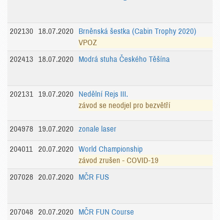
202130
18.07.2020
Brněnská šestka (Cabin Trophy 2020)
VPOZ
202413
18.07.2020
Modrá stuha Českého Těšína
202131
19.07.2020
Nedělní Rejs III.
závod se neodjel pro bezvětří
204978
19.07.2020
zonale laser
204011
20.07.2020
World Championship
závod zrušen - COVID-19
207028
20.07.2020
MČR FUS
207048
20.07.2020
MČR FUN Course