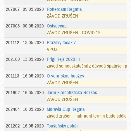
207007
09.05.2020
Rotterdam Regatta
ZÁVOD ZRUŠEN
207008
09.05.2020
Ostseecup
ZÁVOD ZRUŠEN - COVID 19
201112
13.05.2020
Pražský točák 7
VPOZ
202109
13.05.2020
Prígl Rejs 2020 III
závod se neuskutečnil z důvodů špatných po
201113
16.05.2020
O vorařskou houžev
ZÁVOD ZRUŠEN
201802
16.05.2020
Jarní Fireballistická Rozkoš
ZÁVOD ZRUŠEN
202404
16.05.2020
Moravia Cup Regata
závod zrušen - náhradní termín bude sdělen
201202
16.05.2020
Toušeňský pohár