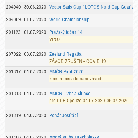
204940
30.06.2020
Vector Sails Cup / LOTOS Nord Cup Gdańsk
204009
01.07.2020
World Championship
201123
01.07.2020
Pražský točák 14
VPOZ
207022
03.07.2020
Zeeland Regatta
ZÁVOD ZRUŠEN - COVID 19
201317
04.07.2020
MMČR Pirát 2020
změna místa konání závodu
201318
04.07.2020
MMČR - Vítr a slunce
pro LT FD pouze 04.07.2020-06.07.2020
201319
04.07.2020
Pohár Jestřábí
201406
04.07.2020
Modrá stuha Hracholusky