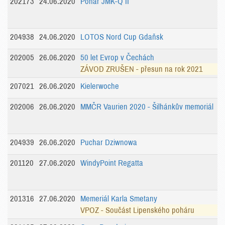
202173
24.06.2020
Pohár JMK-Q II
204938
24.06.2020
LOTOS Nord Cup Gdaňsk
202005
26.06.2020
50 let Evrop v Čechách
ZÁVOD ZRUŠEN - přesun na rok 2021
207021
26.06.2020
Kielerwoche
202006
26.06.2020
MMČR Vaurien 2020 - Šilhánkův memoriál
204939
26.06.2020
Puchar Dziwnowa
201120
27.06.2020
WindyPoint Regatta
201316
27.06.2020
Memeriál Karla Smetany
VPOZ - Součást Lipenského poháru