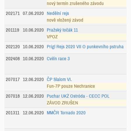
nový termín zrušeného závodu
202171
07.06.2020
Nedělní rejs
nově vložený závod
201119
10.06.2020
Pražský točák 11
VPOZ
202120
10.06.2020
Prígl Rejs 2020 VII O punkevního pstruha
202408
10.06.2020
Cvilín race 3
207017
12.06.2020
ČP Slalom VI.
Fun-7P pouze Nechranice
207018
12.06.2020
Puchar UKŻ Ostróda - CECC POL
ZÁVOD ZRUŠEN
201311
12.06.2020
MMČR Tornado 2020