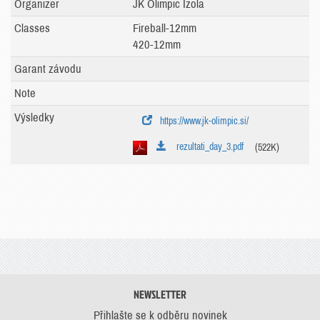
Organizer
JK Olimpic Izola
Classes
Fireball-12mm
420-12mm
Garant závodu
Note
Výsledky
https://www.jk-olimpic.si/
rezultati_day_3.pdf
(522K)
NEWSLETTER
Přihlašte se k odběru novinek