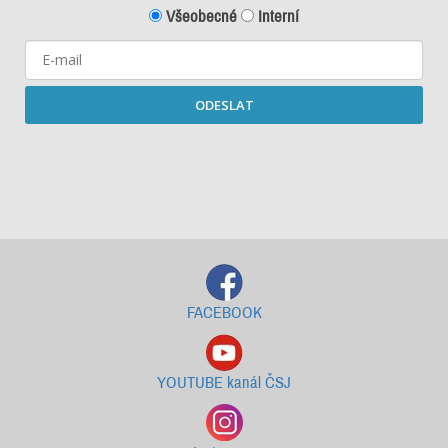
Všeobecné
Interní
ODESLAT
Starší newslettery ke stažení
FACEBOOK
YOUTUBE kanál ČSJ