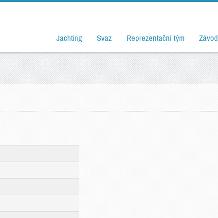
Jachting
Svaz
Reprezentační tým
Závod