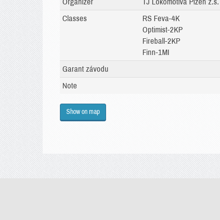
Organizer
TJ Lokomotiva Plzeň z.s.
Classes
RS Feva-4K
Optimist-2KP
Fireball-2KP
Finn-1MI
Garant závodu
Note
Show on map