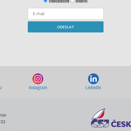
Všeobecné
Interní
ODESLAT
Starší newslettery ke stažení
J
Instagram
LinkedIn
vnov
733