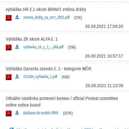
vyhláška HR č.1 okruh BRAVO změna dráhy
zmena_drahy_ca_mcr_2021.pdf
(27K)
26.09.2021 17:04:20
Vyhláška ZK okruh ALFA č. 1
vyhlaska_zk_c_1_-_alfa.pdf
(70K)
26.09.2021 16:57:17
Vyhláška Garanta závodu č. 1 - kategorie MČR
212164_vyhlaska_1.pdf
(41K)
25.09.2021 11:13:39
Oficiální nástěnka protestní komise / official Protest committee
online notice board
Aplikace do mobilu RRS
(237K)