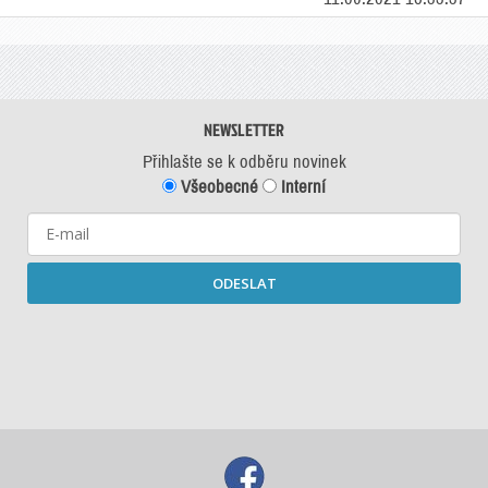
NEWSLETTER
Přihlašte se k odběru novinek
Všeobecné
Interní
ODESLAT
Starší newslettery ke stažení