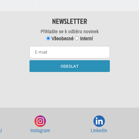
NEWSLETTER
Přihlašte se k odběru novinek
Všeobecné
Interní
ODESLAT
Starší newslettery ke stažení
J
Instagram
LinkedIn