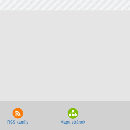
RSS kanály
Mapa stránek