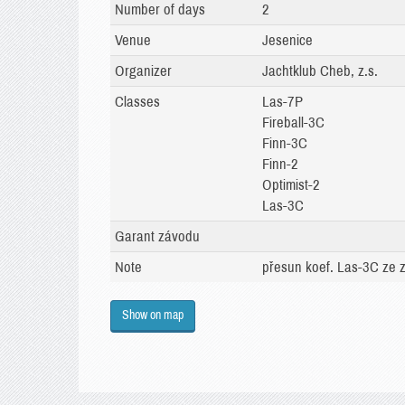
Number of days
2
Venue
Jesenice
Organizer
Jachtklub Cheb, z.s.
Classes
Las-7P
Fireball-3C
Finn-3C
Finn-2
Optimist-2
Las-3C
Garant závodu
Note
přesun koef. Las-3C ze
Show on map