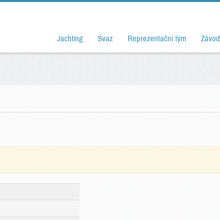
Jachting
Svaz
Reprezentační tým
Závod