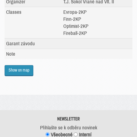
Organizer
T.J. Sokol Vrané nad Vlt. II
Classes
Evropa-2KP
Finn-2KP
Optimist-2KP
Fireball-2KP
Garant závodu
Note
Show on map
NEWSLETTER
Přihlašte se k odběru novinek
Všeobecné
Interní