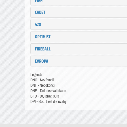
FINN
CADET
420
OPTIMIST
FIREBALL
EVROPA
Legenda
DNC - Nezávodil
DNF - Nedokončil
DNE - Def. diskvalifikace
BFD - DQ prav. 30.3
DPI - Bod. trest dle úvahy