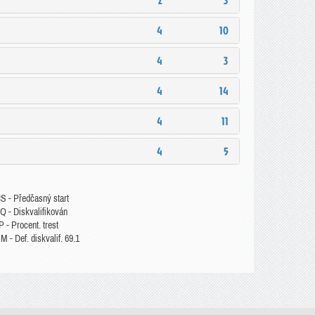
2
3
4
10
4
3
4
14
4
11
4
5
S - Předčasný start
Q - Diskvalifikován
 - Procent. trest
 - Def. diskvalif. 69.1