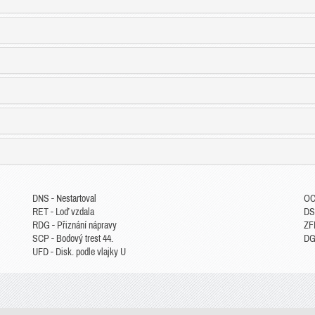
DNS - Nestartoval
OC
RET - Loď vzdala
DS
RDG - Přiznání nápravy
ZFP
SCP - Bodový trest 44.
DGM
UFD - Disk. podle vlajky U