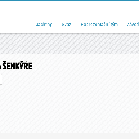
Jachting
Svaz
Reprezentační tým
Závod
A ŠENKÝŘE