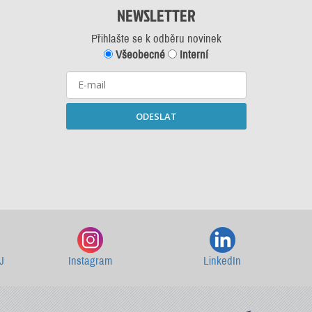
NEWSLETTER
Přihlašte se k odběru novinek
Všeobecné
Interní
ODESLAT
Starší newslettery ke stažení
J
Instagram
LinkedIn