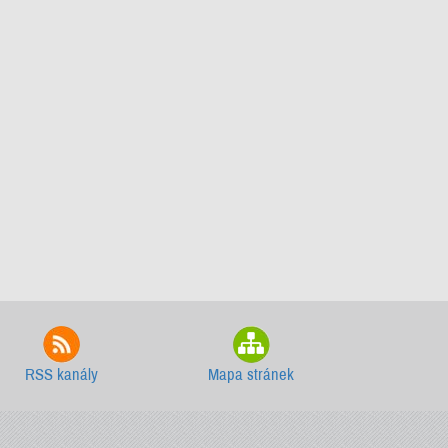
RSS kanály
Mapa stránek