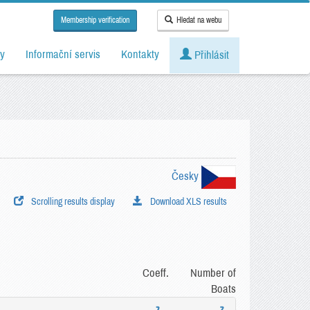
Membership verification
Hledat na webu
y
Informační servis
Kontakty
Přihlásit
Česky
Scrolling results display
Download XLS results
Coeff.
Number of
Boats