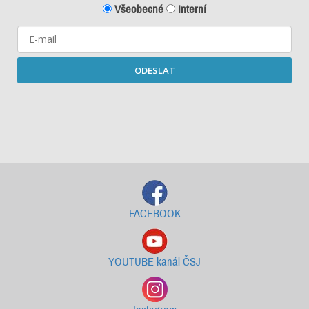
Všeobecné
Interní
ODESLAT
Starší newslettery ke stažení
FACEBOOK
YOUTUBE kanál ČSJ