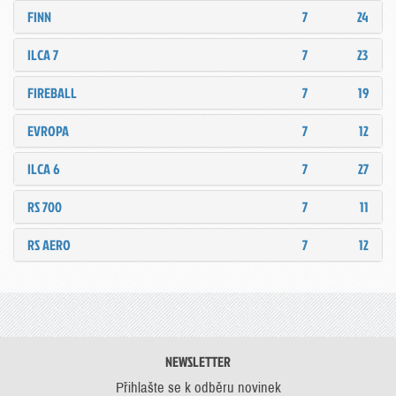
FINN
7
24
ILCA 7
7
23
FIREBALL
7
19
EVROPA
7
12
ILCA 6
7
27
RS 700
7
11
RS AERO
7
12
NEWSLETTER
Přihlašte se k odběru novinek