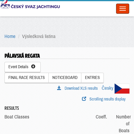
Toggl
naviga
Home
Výsledková listina
PÁLAVSKÁ REGATA
Event Details
FINAL RACE RESULTS
NOTICEBOARD
ENTRIES
Česky
Download XLS results
Scrolling results display
RESULTS
Boat Classes
Coeff.
Number
of
Boats