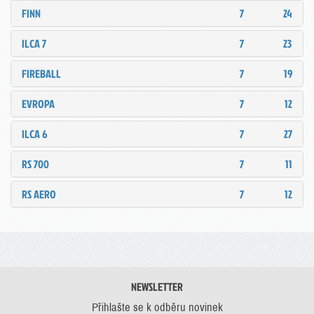
FINN
7
24
ILCA 7
7
23
FIREBALL
7
19
EVROPA
7
12
ILCA 6
7
27
RS 700
7
11
RS AERO
7
12
NEWSLETTER
Přihlašte se k odběru novinek