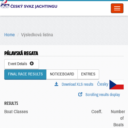
Toggl
naviga
Home
Výsledková listina
PÁLAVSKÁ REGATA
Event Details
FINAL RACE RESULTS
NOTICEBOARD
ENTRIES
Česky
Download XLS results
Scrolling results display
RESULTS
Boat Classes
Coeff.
Number
of
Boats