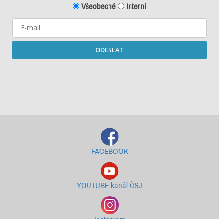
Všeobecné
Interní
ODESLAT
Starší newslettery ke stažení
FACEBOOK
YOUTUBE kanál ČSJ