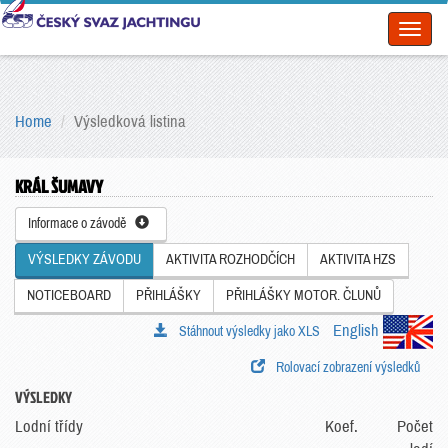
Toggl
naviga
Home
Výsledková listina
KRÁL ŠUMAVY
Informace o závodě
VÝSLEDKY ZÁVODU
AKTIVITA ROZHODČÍCH
AKTIVITA HZS
NOTICEBOARD
PŘIHLÁŠKY
PŘIHLÁŠKY MOTOR. ČLUNŮ
English
Stáhnout výsledky jako XLS
Rolovací zobrazení výsledků
VÝSLEDKY
Lodní třídy
Koef.
Počet