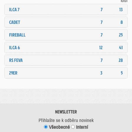
lodí
ILCA 7
7
13
CADET
7
8
FIREBALL
7
25
ILCA 6
12
41
RS FEVA
7
28
29ER
3
5
NEWSLETTER
Přihlašte se k odběru novinek
Všeobecné
Interní