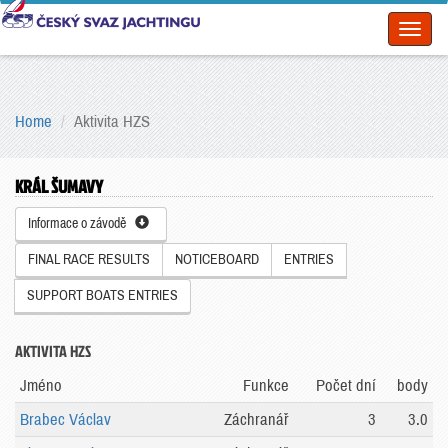
Toggl
naviga
Home
Aktivita HZS
KRÁL ŠUMAVY
Informace o závodě
FINAL RACE RESULTS
NOTICEBOARD
ENTRIES
SUPPORT BOATS ENTRIES
AKTIVITA HZS
Jméno
Funkce
Počet dní
body
Brabec Václav
Záchranář
3
3.0