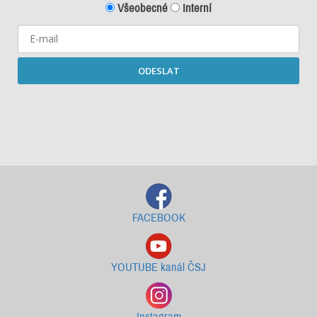
Všeobecné
Interní
ODESLAT
Starší newslettery ke stažení
FACEBOOK
YOUTUBE kanál ČSJ
Instagram