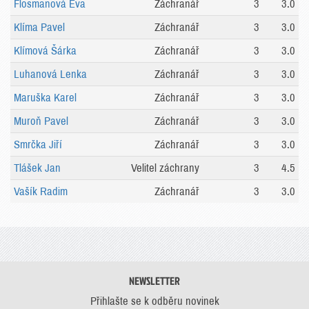
Flosmanová Eva
Záchranář
3
3.0
Klíma Pavel
Záchranář
3
3.0
Klímová Šárka
Záchranář
3
3.0
Luhanová Lenka
Záchranář
3
3.0
Maruška Karel
Záchranář
3
3.0
Muroň Pavel
Záchranář
3
3.0
Smrčka Jiří
Záchranář
3
3.0
Tlášek Jan
Velitel záchrany
3
4.5
Vašík Radim
Záchranář
3
3.0
NEWSLETTER
Přihlašte se k odběru novinek