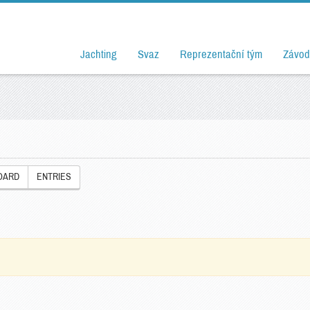
Jachting
Svaz
Reprezentační tým
Závod
OARD
ENTRIES