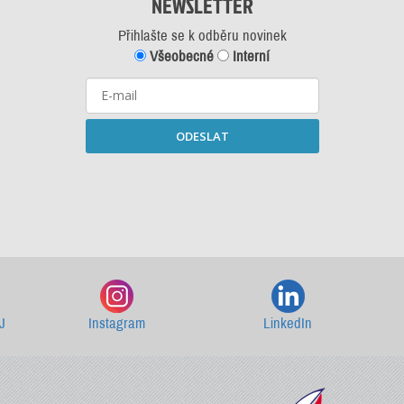
NEWSLETTER
Přihlašte se k odběru novinek
Všeobecné
Interní
ODESLAT
Starší newslettery ke stažení
J
Instagram
LinkedIn