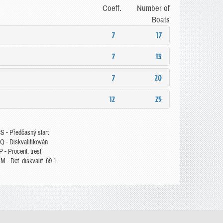
Coeff.
Number of
Boats
7
17
7
13
7
20
12
25
S - Předčasný start
Q - Diskvalifikován
 - Procent. trest
 - Def. diskvalif. 69.1