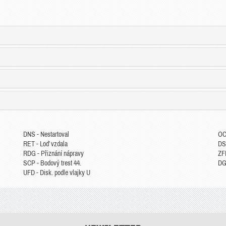
DNS - Nestartoval
OC
RET - Loď vzdala
DS
RDG - Přiznání nápravy
ZFP
SCP - Bodový trest 44.
DGM
UFD - Disk. podle vlajky U