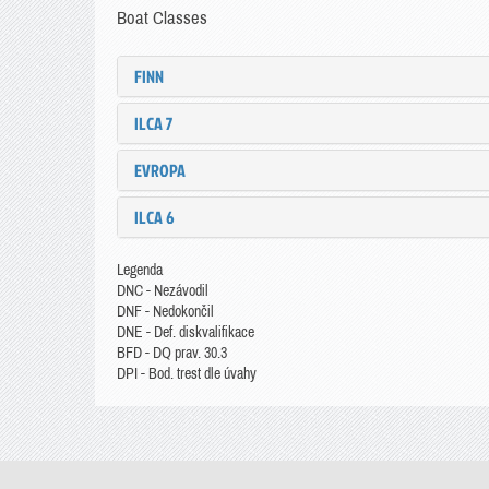
Boat Classes
FINN
ILCA 7
EVROPA
ILCA 6
Legenda
DNC - Nezávodil
DNF - Nedokončil
DNE - Def. diskvalifikace
BFD - DQ prav. 30.3
DPI - Bod. trest dle úvahy