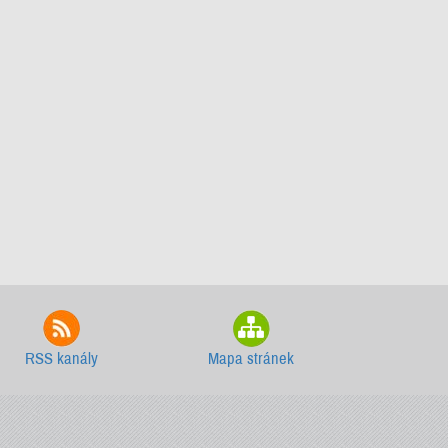
RSS kanály
Mapa stránek