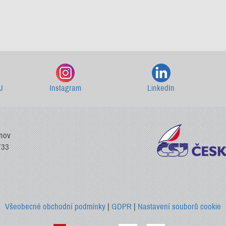
Starší newslettery ke stažení
J
Instagram
LinkedIn
vnov
733
Všeobecné obchodní podmínky
|
GDPR
|
Nastavení souborů cookie