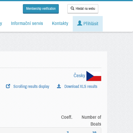
Membership verification
Hledat na webu
y
Informační servis
Kontakty
Přihlásit
Česky
Scrolling results display
Download XLS results
Coeff.
Number of
Boats