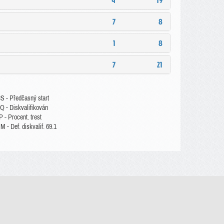
4
19
7
8
1
8
7
21
S - Předčasný start
Q - Diskvalifikován
 - Procent. trest
 - Def. diskvalif. 69.1