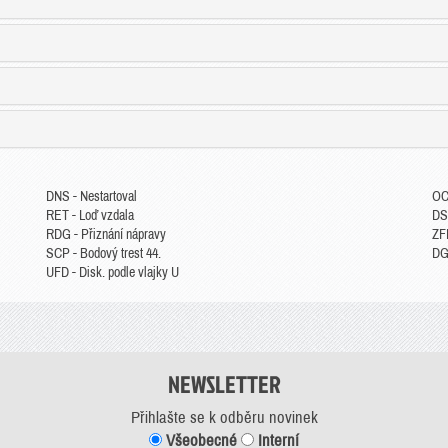
DNS - Nestartoval
OC
RET - Loď vzdala
DS
RDG - Přiznání nápravy
ZFP
SCP - Bodový trest 44.
DGM
UFD - Disk. podle vlajky U
NEWSLETTER
Přihlašte se k odběru novinek
Všeobecné
Interní