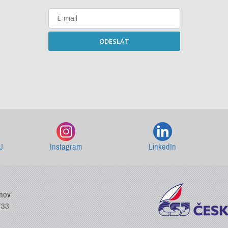
ODESLAT
Starší newslettery ke stažení
J
Instagram
LinkedIn
vnov
733