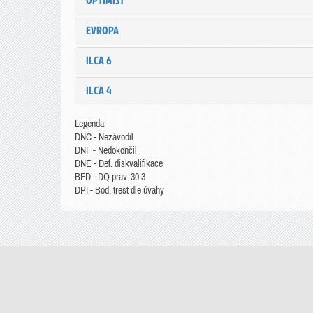
OPTIMIST
EVROPA
ILCA 6
ILCA 4
Legenda
DNC - Nezávodil
DNF - Nedokončil
DNE - Def. diskvalifikace
BFD - DQ prav. 30.3
DPI - Bod. trest dle úvahy