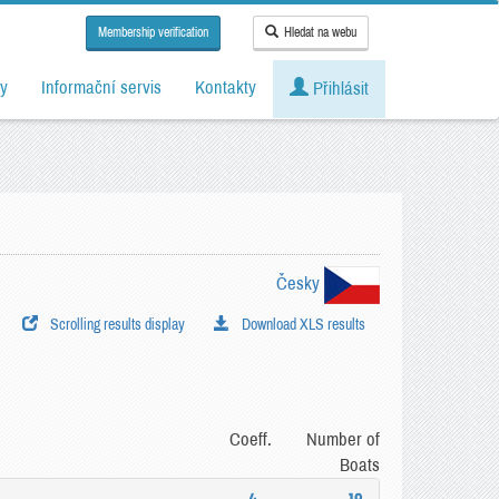
Membership verification
Hledat na webu
y
Informační servis
Kontakty
Přihlásit
Česky
Scrolling results display
Download XLS results
Coeff.
Number of
Boats