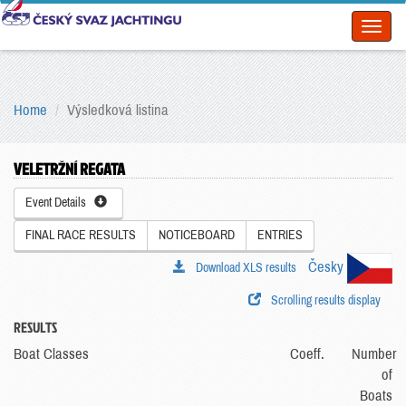
Toggl
naviga
Home
Výsledková listina
VELETRŽNÍ REGATA
Event Details
FINAL RACE RESULTS
NOTICEBOARD
ENTRIES
Česky
Download XLS results
Scrolling results display
RESULTS
Boat Classes
Coeff.
Number
of
Boats