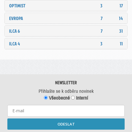
OPTIMIST
3
17
EVROPA
7
14
ILCA 6
7
31
ILCA 4
3
11
NEWSLETTER
Přihlašte se k odběru novinek
Všeobecné
Interní
ODESLAT