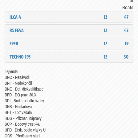
of
Boats
ILCA 4
12
47
RS FEVA
12
42
29ER
12
19
TECHNO 293
12
30
Legenda
DNC - Nezávodil
DNF - Nedokončil
DNE - Def. diskvalifikace
BFD - DQ prav. 30.3
DPI - Bod. trest dle úvahy
DNS - Nestartoval
RET - Loď vzdala
RDG - Přiznání nápravy
SCP - Bodový trest 44.
UFD - Disk. podle vlajky U
OCS - Předčasný start