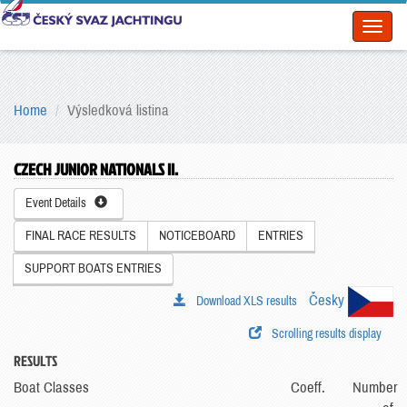
Toggl
naviga
Home
Výsledková listina
CZECH JUNIOR NATIONALS II.
Event Details
FINAL RACE RESULTS
NOTICEBOARD
ENTRIES
SUPPORT BOATS ENTRIES
Česky
Download XLS results
Scrolling results display
RESULTS
Boat Classes
Coeff.
Number