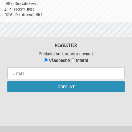
DSQ - Diskvalifikován
ZFP - Procent. trest
DGM - Def. diskvalif. 69.1
NEWSLETTER
Přihlašte se k odběru novinek
Všeobecné
Interní
ODESLAT
Starší newslettery ke stažení