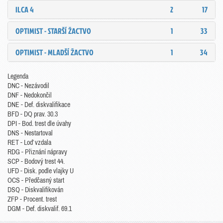
ILCA 4
2
17
OPTIMIST - STARŠÍ ŽACTVO
1
33
OPTIMIST - MLADŠÍ ŽACTVO
1
34
Legenda
DNC - Nezávodil
DNF - Nedokončil
DNE - Def. diskvalifikace
BFD - DQ prav. 30.3
DPI - Bod. trest dle úvahy
DNS - Nestartoval
RET - Loď vzdala
RDG - Přiznání nápravy
SCP - Bodový trest 44.
UFD - Disk. podle vlajky U
OCS - Předčasný start
DSQ - Diskvalifikován
ZFP - Procent. trest
DGM - Def. diskvalif. 69.1