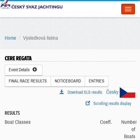
Toggl
naviga
Home
Výsledková listina
CERE REGATA
Event Details
FINAL RACE RESULTS
NOTICEBOARD
ENTRIES
Česky
Download XLS results
Scrolling results display
RESULTS
Boat Classes
Coeff.
Number
of
Boats