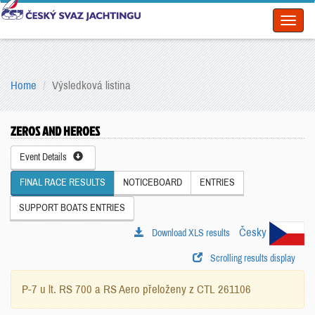
Toggl
naviga
Home
Výsledková listina
ZEROS AND HEROES
Event Details
FINAL RACE RESULTS
NOTICEBOARD
ENTRIES
SUPPORT BOATS ENTRIES
Česky
Download XLS results
Scrolling results display
P-7 u lt. RS 700 a RS Aero přeloženy z CTL 261106