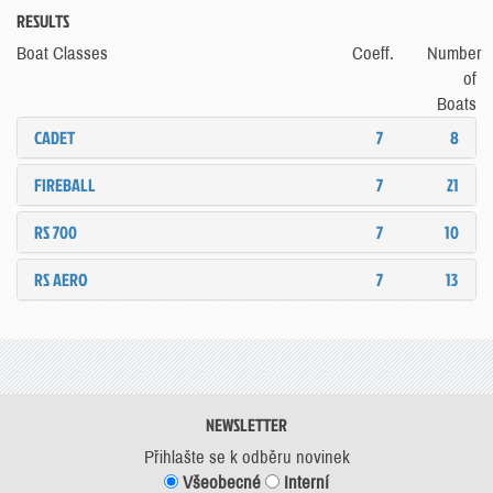
RESULTS
Boat Classes
Coeff.
Number
of
Boats
CADET
7
8
FIREBALL
7
21
RS 700
7
10
RS AERO
7
13
NEWSLETTER
Přihlašte se k odběru novinek
Všeobecné
Interní