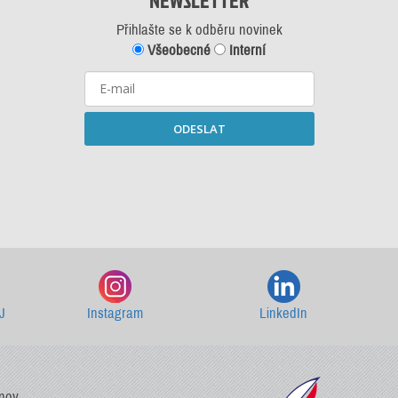
NEWSLETTER
Přihlašte se k odběru novinek
Všeobecné
Interní
ODESLAT
Starší newslettery ke stažení
J
Instagram
LinkedIn
vnov