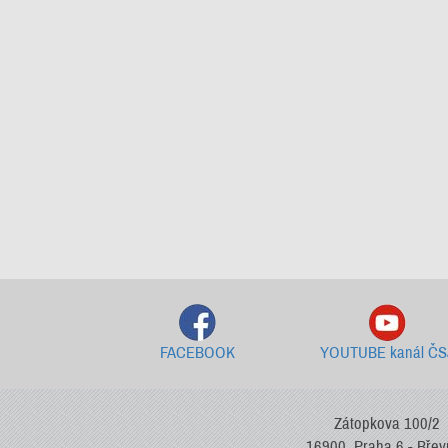
FACEBOOK
YOUTUBE kanál ČS
Zátopkova 100/2
16900, Praha 6 - Bře