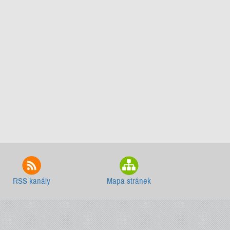
RSS kanály
Mapa stránek