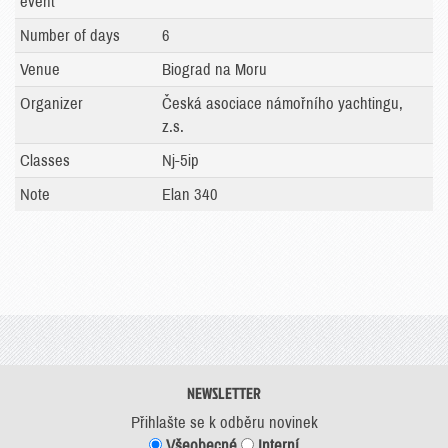
event
Number of days
6
Venue
Biograd na Moru
Organizer
Česká asociace námořního yachtingu,
z.s.
Classes
Nj-5ip
Note
Elan 340
NEWSLETTER
Přihlašte se k odběru novinek
Všeobecné
Interní