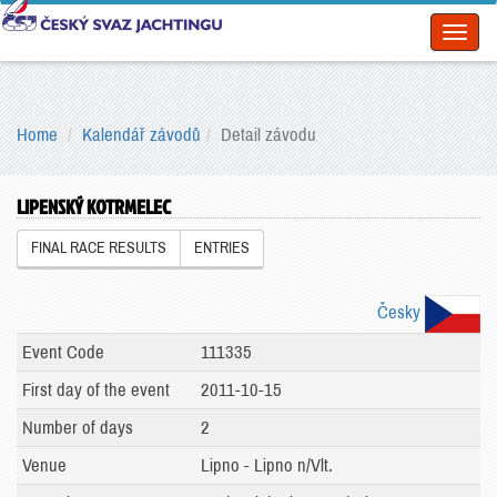
Toggl
naviga
Home
Kalendář závodů
Detail závodu
LIPENSKÝ KOTRMELEC
FINAL RACE RESULTS
ENTRIES
Česky
Event Code
111335
First day of the event
2011-10-15
Number of days
2
Venue
Lipno - Lipno n/Vlt.