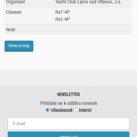
Organizer
Yacht Club Lipno nad Vltavou, z.s.
Classes
Rs7-4P
Rs1-4P
Note
Show on map
NEWSLETTER
Přihlašte se k odběru novinek
Všeobecné
Interní