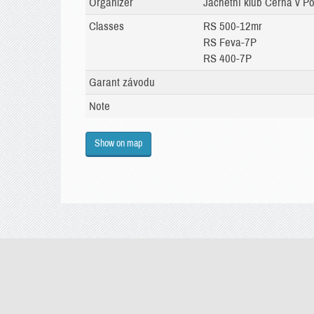
Organizer
Jachetní klub Černá v Po
Classes
RS 500-12mr
RS Feva-7P
RS 400-7P
Garant závodu
Note
Show on map