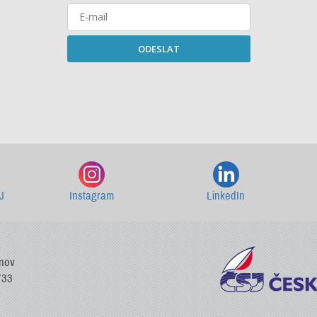
ODESLAT
Starší newslettery ke stažení
J
Instagram
LinkedIn
vnov
733