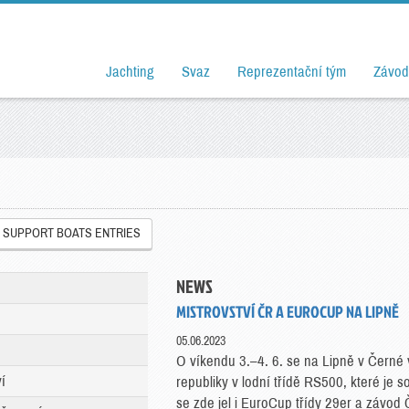
Jachting
Svaz
Reprezentační tým
Závod
SUPPORT BOATS ENTRIES
NEWS
MISTROVSTVÍ ČR A EUROCUP NA LIPNĚ
05.06.2023
O víkendu 3.–4. 6. se na Lipně v Černé 
í
republiky v lodní třídě RS500, které je 
se zde jel i EuroCup třídy 29er a závod