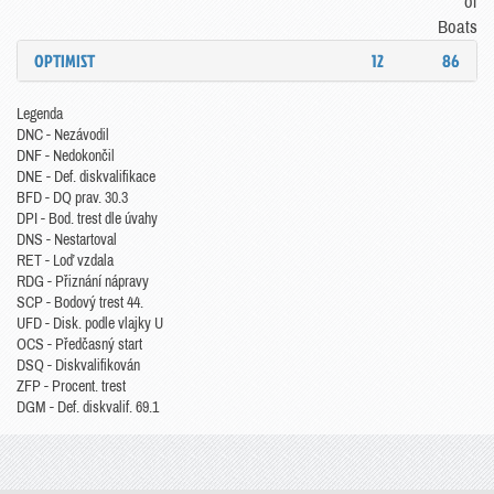
of
Boats
OPTIMIST
12
86
Legenda
DNC - Nezávodil
DNF - Nedokončil
DNE - Def. diskvalifikace
BFD - DQ prav. 30.3
DPI - Bod. trest dle úvahy
DNS - Nestartoval
RET - Loď vzdala
RDG - Přiznání nápravy
SCP - Bodový trest 44.
UFD - Disk. podle vlajky U
OCS - Předčasný start
DSQ - Diskvalifikován
ZFP - Procent. trest
DGM - Def. diskvalif. 69.1