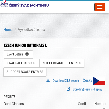
Toggl
naviga
Home
Výsledková listina
CZECH JUNIOR NATIONALS I.
Event Details
FINAL RACE RESULTS
NOTICEBOARD
ENTRIES
SUPPORT BOATS ENTRIES
Česky
Download XLS results
Scrolling results display
RESULTS
Boat Classes
Coeff.
Number