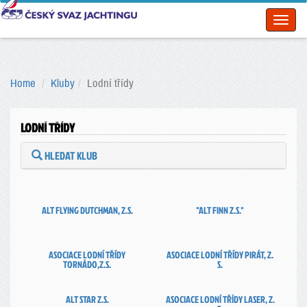
Toggl
naviga
Home
Kluby
Lodní třídy
LODNÍ TŘÍDY
HLEDAT KLUB
ALT FLYING DUTCHMAN, Z.S.
"ALT FINN Z.S."
ASOCIACE LODNÍ TŘÍDY
ASOCIACE LODNÍ TŘÍDY PIRÁT, Z.
TORNÁDO,Z.S.
S.
ALT STAR Z.S.
ASOCIACE LODNÍ TŘÍDY LASER, Z.