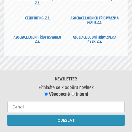
Z.S.
ČESKÝ KITING, Z.S.
ASOCIACE LODNÍCH TŘÍD WASZP A
MOTH, Z.S.
ASOCIACE LODNÍ TŘÍDY RS VAREO
ASOCIACE LODNÍ TŘÍDY 29ER A
Z.S.
49ER, Z.S.
NEWSLETTER
Přihlašte se k odběru novinek
Všeobecné
Interní
ODESLAT