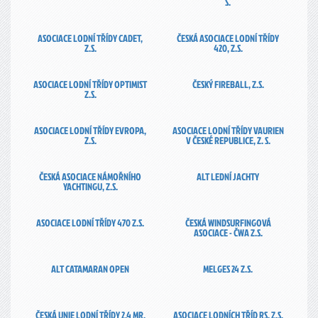
S.
ASOCIACE LODNÍ TŘÍDY CADET,
ČESKÁ ASOCIACE LODNÍ TŘÍDY
Z.S.
420, Z.S.
ASOCIACE LODNÍ TŘÍDY OPTIMIST
ČESKÝ FIREBALL, Z.S.
Z.S.
ASOCIACE LODNÍ TŘÍDY EVROPA,
ASOCIACE LODNÍ TŘÍDY VAURIEN
Z.S.
V ČESKÉ REPUBLICE, Z. S.
ČESKÁ ASOCIACE NÁMOŘNÍHO
ALT LEDNÍ JACHTY
YACHTINGU, Z.S.
ASOCIACE LODNÍ TŘÍDY 470 Z.S.
ČESKÁ WINDSURFINGOVÁ
ASOCIACE - ČWA Z.S.
ALT CATAMARAN OPEN
MELGES 24 Z.S.
ČESKÁ UNIE LODNÍ TŘÍDY 2,4 MR,
ASOCIACE LODNÍCH TŘÍD RS, Z.S.