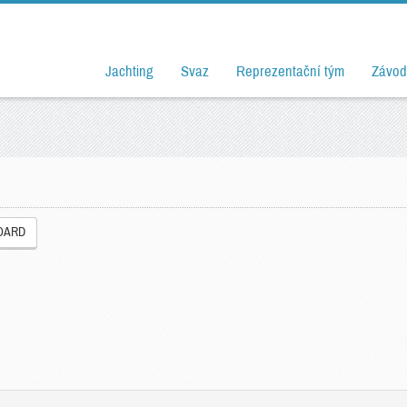
Jachting
Svaz
Reprezentační tým
Závod
OARD