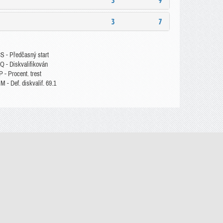
3
9
3
7
S - Předčasný start
Q - Diskvalifikován
 - Procent. trest
 - Def. diskvalif. 69.1