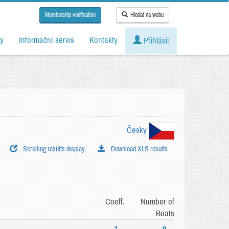
Membership verification
Hledat na webu
y
Informační servis
Kontakty
Přihlásit
Česky
Scrolling results display
Download XLS results
Coeff.
Number of
Boats