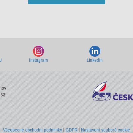
Starší newslettery ke stažení
J
Instagram
LinkedIn
vnov
733
Všeobecné obchodní podmínky
|
GDPR
|
Nastavení souborů cookie