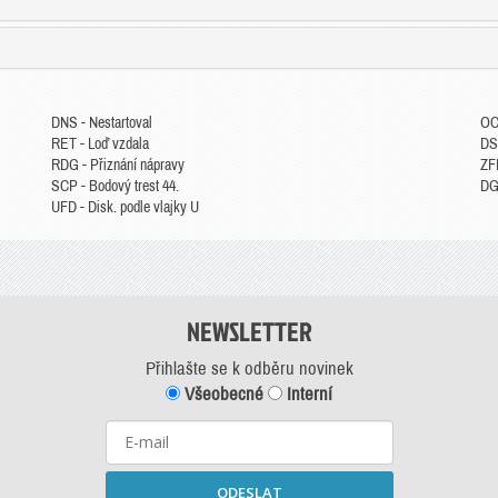
DNS - Nestartoval
OC
RET - Loď vzdala
DS
RDG - Přiznání nápravy
ZFP
SCP - Bodový trest 44.
DGM
UFD - Disk. podle vlajky U
NEWSLETTER
Přihlašte se k odběru novinek
Všeobecné
Interní
ODESLAT