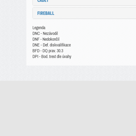
CADET
FIREBALL
Legenda
DNC - Nezávodil
DNF - Nedokončil
DNE - Def. diskvalifikace
BFD - DQ prav. 30.3
DPI - Bod. trest dle úvahy