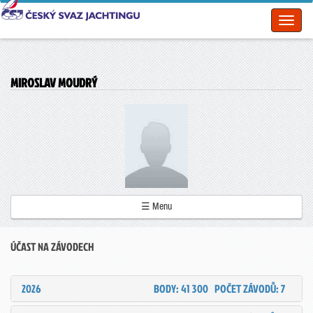
Toggl
naviga
MIROSLAV MOUDRÝ
☰ Menu
ÚČAST NA ZÁVODECH
2026
BODY: 41 300
POČET ZÁVODŮ: 7