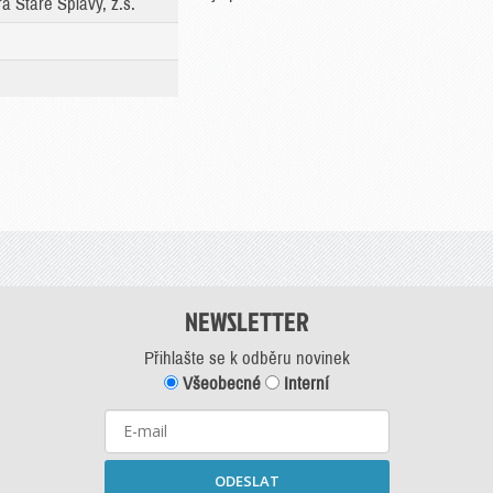
 Staré Splavy, z.s.
NEWSLETTER
Přihlašte se k odběru novinek
Všeobecné
Interní
ODESLAT