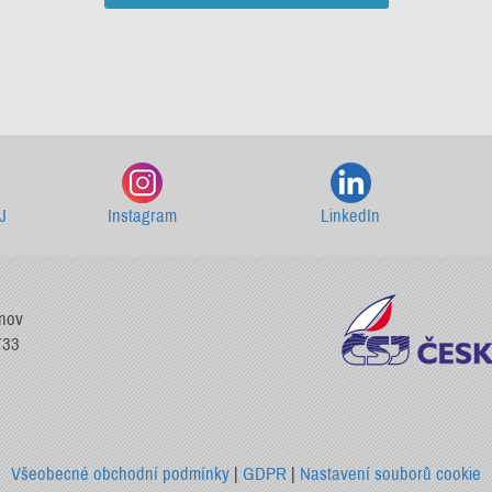
Starší newslettery ke stažení
J
Instagram
LinkedIn
vnov
733
Všeobecné obchodní podmínky
|
GDPR
|
Nastavení souborů cookie