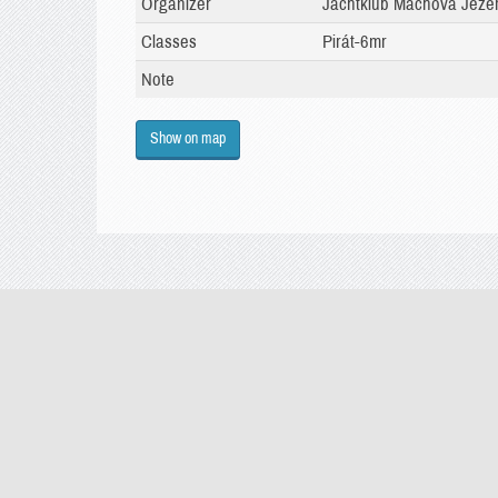
Organizer
Jachtklub Máchova Jezera
Classes
Pirát-6mr
Note
Show on map