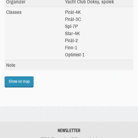
Organizer
Yacht Club Doksy, spolek
Classes
Pirát-4K
Pirát-3C
Spl-7P
Star-4K
Pirát-2
Finn-1
Optimist-1
Note
Show on map
NEWSLETTER