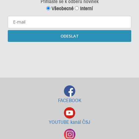
Přihlašte se k odběru novinek
Všeobecné
Interní
ODESLAT
Starší newslettery ke stažení
FACEBOOK
YOUTUBE kanál ČSJ