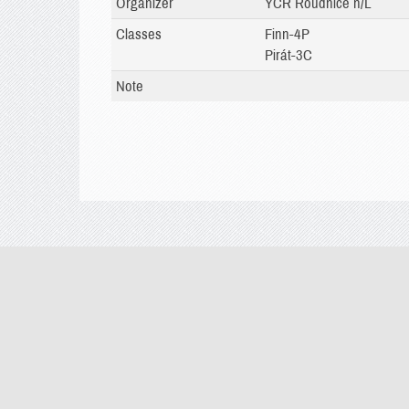
Organizer
YCR Roudnice n/L
Classes
Finn-4P
Pirát-3C
Note