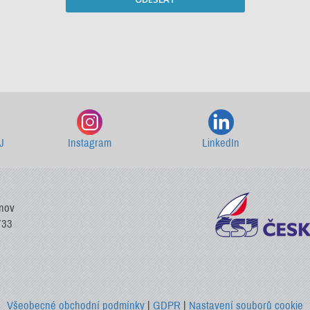
Starší newslettery ke stažení
J
Instagram
LinkedIn
vnov
733
Všeobecné obchodní podmínky
|
GDPR
|
Nastavení souborů cookie