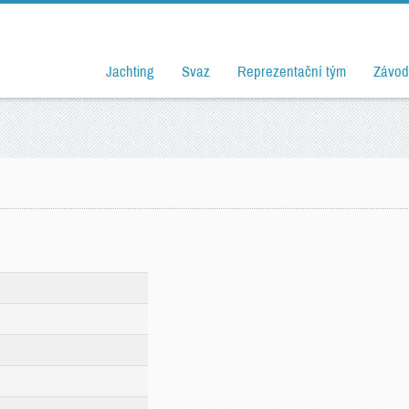
Jachting
Svaz
Reprezentační tým
Závod