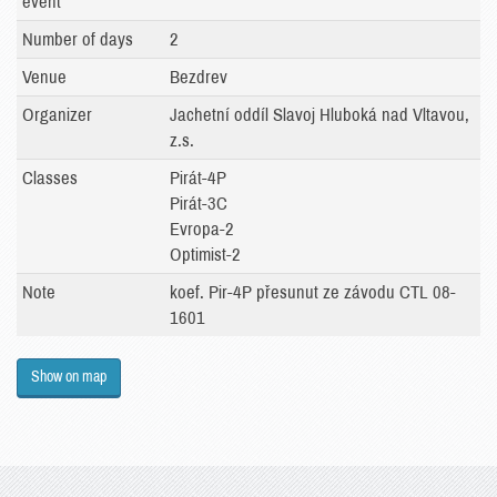
event
Number of days
2
Venue
Bezdrev
Organizer
Jachetní oddíl Slavoj Hluboká nad Vltavou,
z.s.
Classes
Pirát-4P
Pirát-3C
Evropa-2
Optimist-2
Note
koef. Pir-4P přesunut ze závodu CTL 08-
1601
Show on map