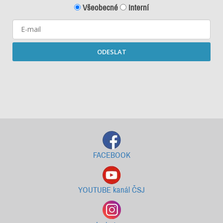
Všeobecné
Interní
ODESLAT
Starší newslettery ke stažení
FACEBOOK
YOUTUBE kanál ČSJ