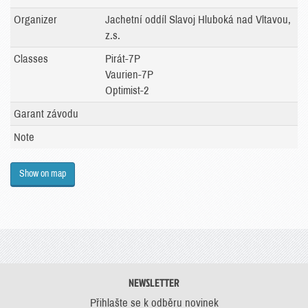
Organizer
Jachetní oddíl Slavoj Hluboká nad Vltavou,
z.s.
Classes
Pirát-7P
Vaurien-7P
Optimist-2
Garant závodu
Note
Show on map
NEWSLETTER
Přihlašte se k odběru novinek