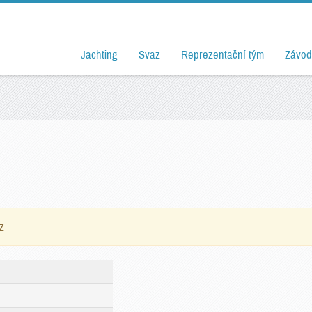
Jachting
Svaz
Reprezentační tým
Závod
z