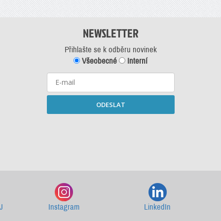
NEWSLETTER
Přihlašte se k odběru novinek
Všeobecné
Interní
ODESLAT
Starší newslettery ke stažení
J
Instagram
LinkedIn