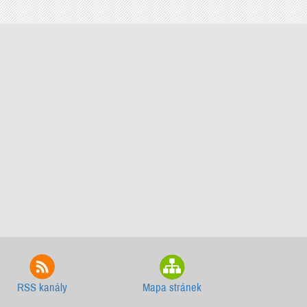
RSS kanály
Mapa stránek