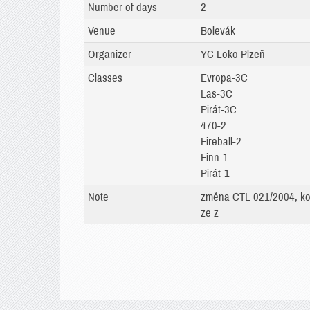
Number of days
2
Venue
Bolevák
Organizer
YC Loko Plzeň
Classes
Evropa-3C
Las-3C
Pirát-3C
470-2
Fireball-2
Finn-1
Pirát-1
Note
změna CTL 021/2004, koe
ze z