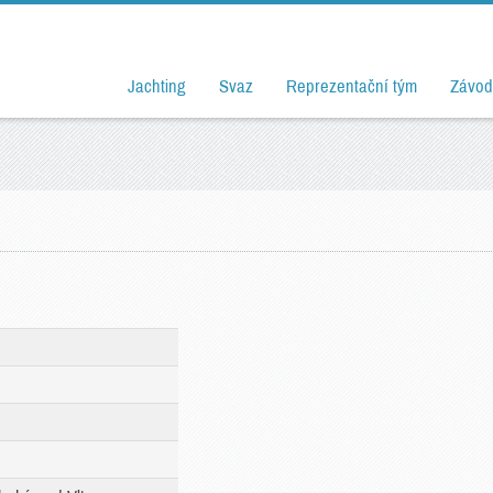
Jachting
Svaz
Reprezentační tým
Závod