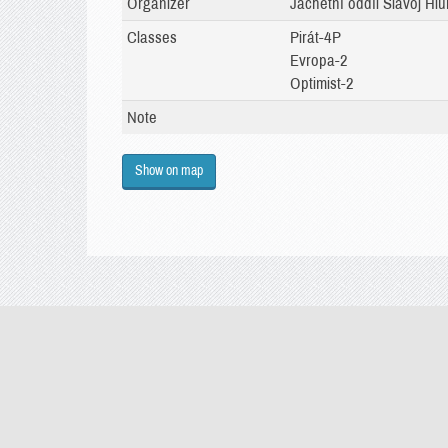
Organizer
Jachetní oddíl Slavoj Hlu
Classes
Pirát-4P
Evropa-2
Optimist-2
Note
Show on map