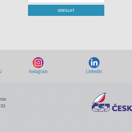
ODESLAT
Starší newslettery ke stažení
J
Instagram
LinkedIn
vnov
733