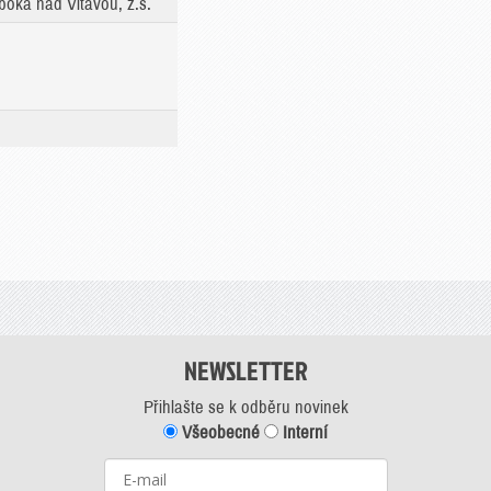
boká nad Vltavou, z.s.
NEWSLETTER
Přihlašte se k odběru novinek
Všeobecné
Interní