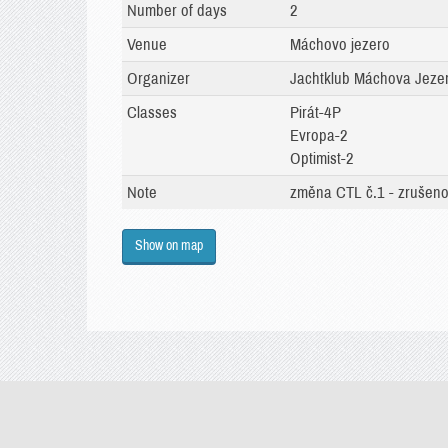
Number of days
2
Venue
Máchovo jezero
Organizer
Jachtklub Máchova Jezera
Classes
Pirát-4P
Evropa-2
Optimist-2
Note
změna CTL č.1 - zrušeno
Show on map