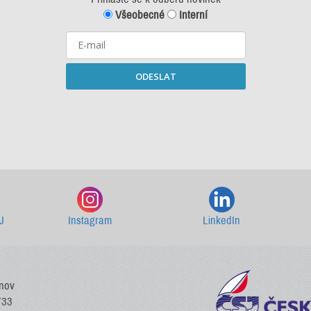
Všeobecné
Interní
ODESLAT
Starší newslettery ke stažení
J
Instagram
LinkedIn
vnov
733