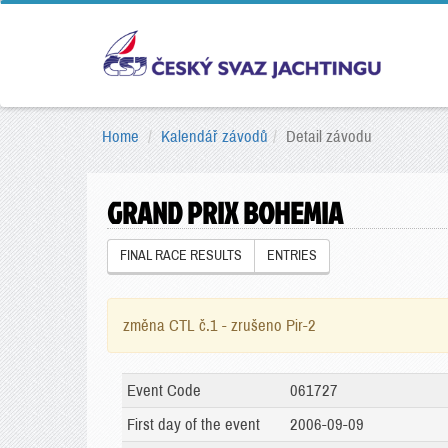
Home
Kalendář závodů
Detail závodu
GRAND PRIX BOHEMIA
FINAL RACE RESULTS
ENTRIES
změna CTL č.1 - zrušeno Pir-2
Event Code
061727
First day of the event
2006-09-09