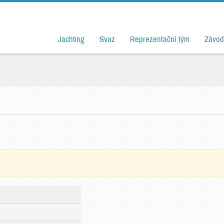
Jachting
Svaz
Reprezentační tým
Závod