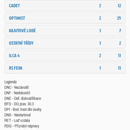
CADET
2
12
OPTIMIST
2
25
KAJUTOVÉ LODĚ
1
7
OSTATNÍ TŘÍDY
1
2
ILCA 4
2
11
RS FEVA
1
11
Legenda
DNC - Nezávodil
DNF - Nedokončil
DNE - Def. diskvalifikace
BFD - DQ prav. 30.3
DPI - Bod. trest dle úvahy
DNS - Nestartoval
RET - Loď vzdala
RDG - Přiznání nápravy