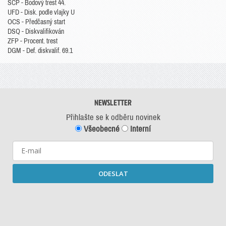
SCP - Bodový trest 44.
UFD - Disk. podle vlajky U
OCS - Předčasný start
DSQ - Diskvalifikován
ZFP - Procent. trest
DGM - Def. diskvalif. 69.1
NEWSLETTER
Přihlašte se k odběru novinek
Všeobecné
Interní
ODESLAT
Starší newslettery ke stažení