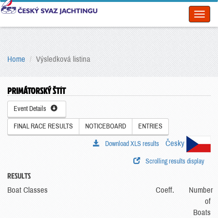
Toggl
naviga
Home
Výsledková listina
PRIMÁTORSKÝ ŠTÍT
Event Details
FINAL RACE RESULTS
NOTICEBOARD
ENTRIES
Česky
Download XLS results
Scrolling results display
RESULTS
Boat Classes
Coeff.
Number
of
Boats