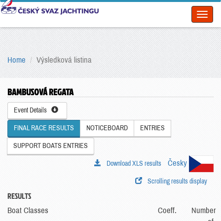
Toggl
naviga
Home
Výsledková listina
BAMBUSOVÁ REGATA
Event Details
FINAL RACE RESULTS
NOTICEBOARD
ENTRIES
SUPPORT BOATS ENTRIES
Česky
Download XLS results
Scrolling results display
RESULTS
Boat Classes
Coeff.
Number