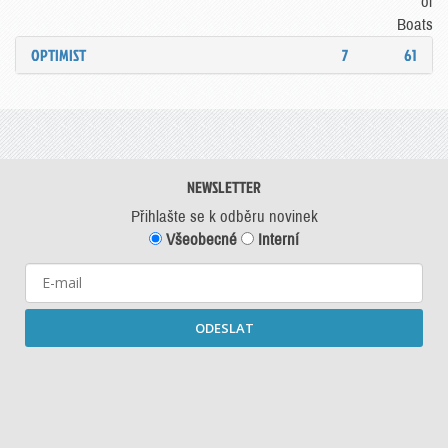
of
Boats
OPTIMIST
7
61
NEWSLETTER
Přihlašte se k odběru novinek
Všeobecné
Interní
ODESLAT
Starší newslettery ke stažení