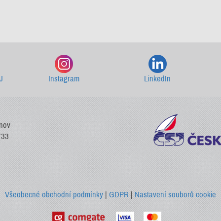
Starší newslettery ke stažení
J
Instagram
LinkedIn
vnov
733
Všeobecné obchodní podmínky
|
GDPR
|
Nastavení souborů cookie