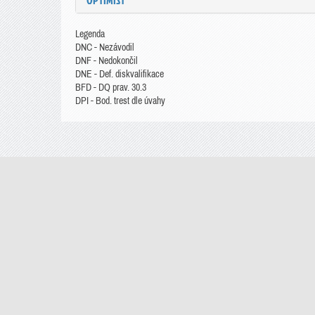
OPTIMIST
Legenda
DNC - Nezávodil
DNF - Nedokončil
DNE - Def. diskvalifikace
BFD - DQ prav. 30.3
DPI - Bod. trest dle úvahy