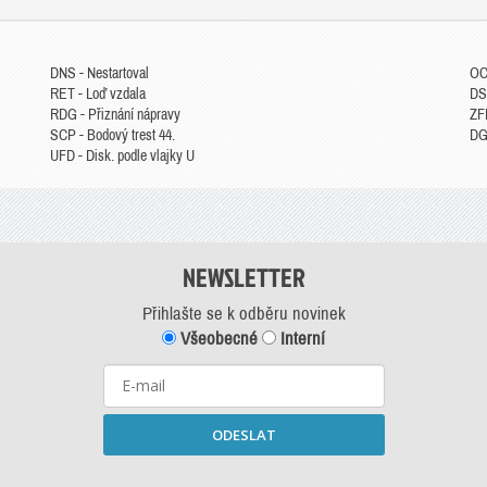
DNS - Nestartoval
OC
RET - Loď vzdala
DS
RDG - Přiznání nápravy
ZFP
SCP - Bodový trest 44.
DGM
UFD - Disk. podle vlajky U
NEWSLETTER
Přihlašte se k odběru novinek
Všeobecné
Interní
ODESLAT