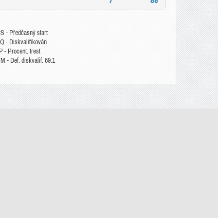
7
86
S - Předčasný start
Q - Diskvalifikován
 - Procent. trest
 - Def. diskvalif. 69.1