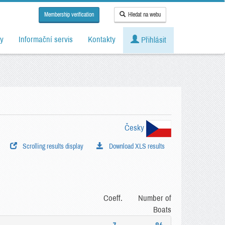
Membership verification
Hledat na webu
y
Informační servis
Kontakty
Přihlásit
Česky
Scrolling results display
Download XLS results
Coeff.
Number of
Boats