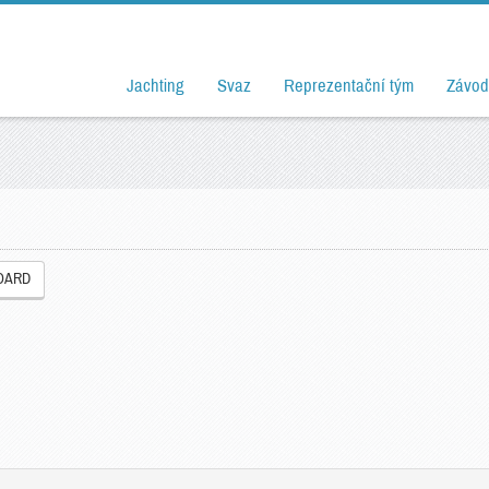
Jachting
Svaz
Reprezentační tým
Závod
OARD