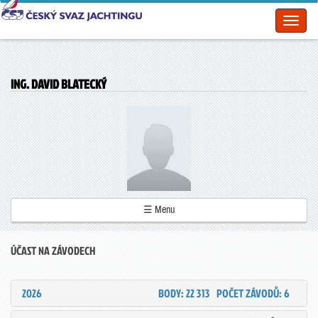
Toggl
naviga
ING. DAVID BLATECKÝ
☰ Menu
ÚČAST NA ZÁVODECH
2026
BODY: 22 313
POČET ZÁVODŮ: 6