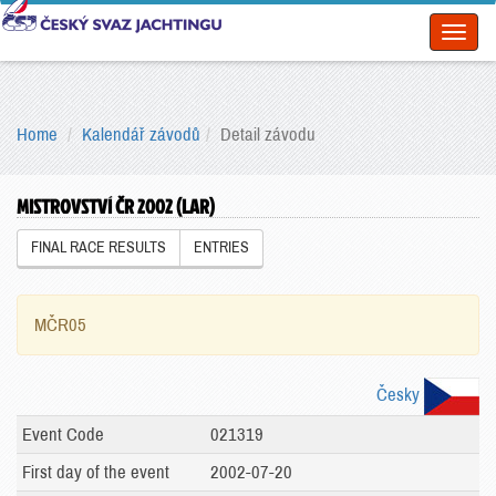
Toggl
naviga
Home
Kalendář závodů
Detail závodu
MISTROVSTVÍ ČR 2002 (LAR)
FINAL RACE RESULTS
ENTRIES
MČR05
Česky
Event Code
021319
First day of the event
2002-07-20