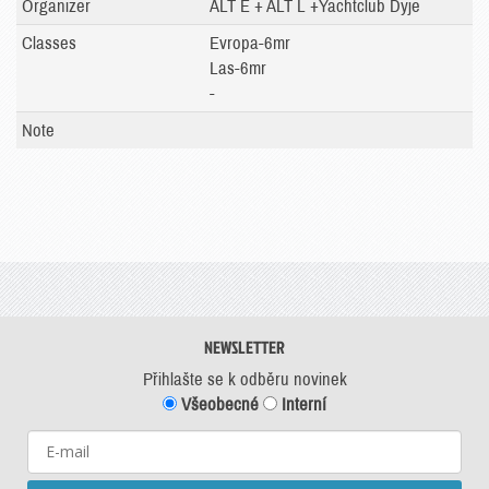
Organizer
ALT E + ALT L +Yachtclub Dyje
Classes
Evropa-6mr
Las-6mr
-
Note
NEWSLETTER
Přihlašte se k odběru novinek
Všeobecné
Interní