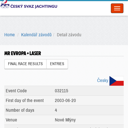
Toggl
naviga
Home
Kalendář závodů
Detail závodu
MR EVROPA + LASER
FINAL RACE RESULTS
ENTRIES
Česky
Event Code
032115
First day of the event
2003-06-20
Number of days
4
Venue
Nové Mlýny