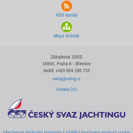
RSS kanály
Mapa stránek
Zátopkova 100/2
16900, Praha 6 - Břevnov
mobil: +420 604 186 733
sailing@sailing.cz
Kontakty ČSJ
Všeobecné obchodní podmínky
|
GDPR
|
Nastavení souborů cookie