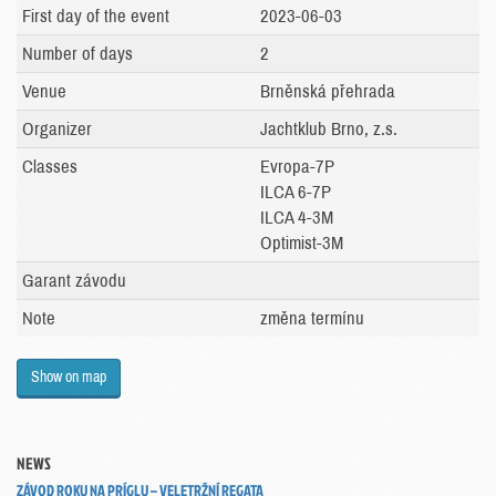
First day of the event
2023-06-03
Number of days
2
Venue
Brněnská přehrada
Organizer
Jachtklub Brno, z.s.
Classes
Evropa-7P
ILCA 6-7P
ILCA 4-3M
Optimist-3M
Garant závodu
Note
změna termínu
Show on map
NEWS
ZÁVOD ROKU NA PRÍGLU – VELETRŽNÍ REGATA