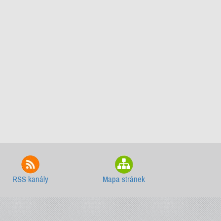
RSS kanály
Mapa stránek