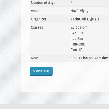
Number of days
3
Venue
Nové Mlýny
Organizer
YachtClub Dyje z.s.
Classes
Evropa-6mr
L47-6mr
Las-6mr
Finn-5mz
Finn-4P
Note
pro LT Finn pouze 2 dny
Show on map