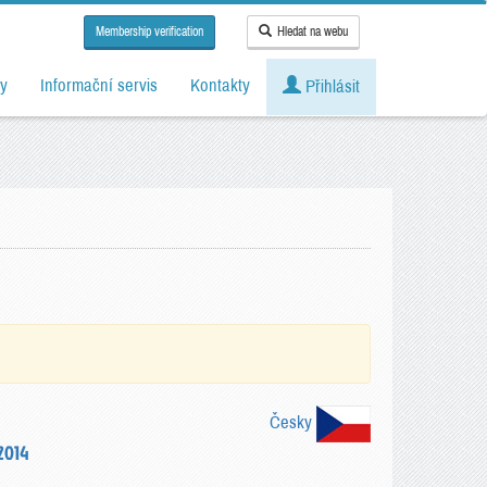
Membership verification
Hledat na webu
y
Informační servis
Kontakty
Přihlásit
Česky
2014