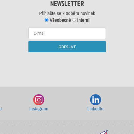
NEWSLETTER
Přihlašte se k odběru novinek
Všeobecné
Interní
ODESLAT
Starší newslettery ke stažení
J
Instagram
LinkedIn